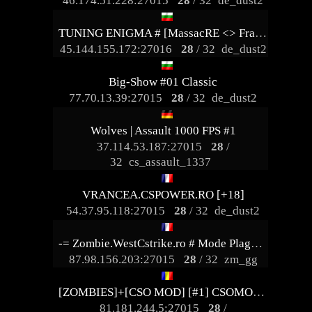
46.174.51.228:27015
28
/ 32
de_dust2
TUNING ENIGMA # [MassacRE <> FragArenA]* PARANORMAL ACTIVITY*
45.144.155.172:27016
28
/ 32
de_dust2
Big-Show #01 Classic
77.70.13.39:27015
28
/ 32
de_dust2
Wolves | Assault 1000 FPS #1
37.114.53.187:27015
28
/
32
cs_assault_1337
VRANCEA.CSPOWER.RO [+18]
54.37.95.118:27015
28
/ 32
de_dust2
-= Zombie.WestCstrike.ro # Mode Plague romania best 4 ever =-
87.98.156.203:27015
28
/ 32
zm_gg
[ZOMBIES]+[CSO MOD] [#1] CSOMOD.COM [since 2012]
81.181.244.5:27015
28
/