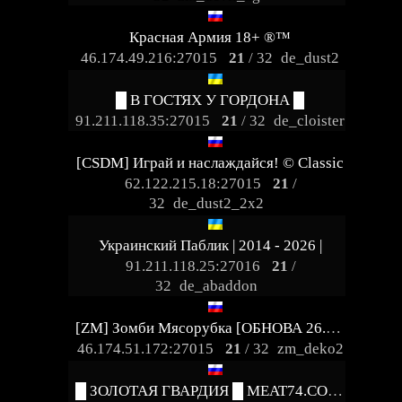
Красная Армия 18+ ®™
46.174.49.216:27015
21
/ 32
de_dust2
█ В ГОСТЯХ У ГОРДОНА █
91.211.118.35:27015
21
/ 32
de_cloister
[CSDM] Играй и наслаждайся! © Classic
62.122.215.18:27015
21
/
32
de_dust2_2x2
Украинский Паблик | 2014 - 2026 |
91.211.118.25:27016
21
/
32
de_abaddon
[ZM] Зомби Мясорубка [ОБНОВА 26.07] [FREE VIP]
46.174.51.172:27015
21
/ 32
zm_deko2
█ ЗОЛОТАЯ ГВАРДИЯ █ MEAT74.COM █