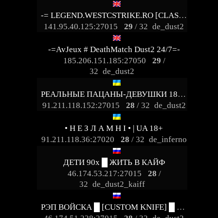
-= LEGEND.WESTCSTRIKE.RO [CLASSIC + VIP] =-
141.95.40.125:27015
29
/ 32
de_dust2
-=AvJeux # DeathMatch Dust2 24/7=-
185.206.151.185:27050
29
/
32
de_dust2
РЕАЛЬНЫЕ ПАЦАНЫ-ДЕВУШКИ 18+ [STEAM BONUS]
91.211.118.152:27015
28
/ 32
de_dust2
• Н Е З Л А М Н І • | UA 18+
91.211.118.36:27020
28
/ 32
de_inferno
ДЕТИ 90х █ ЖИТЬ В КАЙФ
46.174.53.217:27015
28
/
32
de_dust2_kaiff
РЭП ВОЙСКА █ [CUSTOM KNIFE] █ PUBLIC©