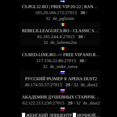
CS.PGL32.RO | FREE VIP 20-22 | RANK SYSTEM
185.29.166.172:27015
30
/
32
de_pglzone
REBELII.LEAGUECS.RO - CLASSIC SERVER | VIP FREE
81.181.244.4:27015
30
/
32
de_inferno2se
CS.RED-LINE.RO --> FREE VIP AND REVIVE ON
217.156.22.86:27015
30
/
32
de_nuke_rarea
РУССКИЙ РАЗМЕР ® АРЕНА DUST2
46.174.55.57:27015
29
/ 32
de_dust2
АКАДЕМИЯ ДУШЕВНЫХ СТАРИЧКОВ 18+ ©
62.122.213.230:27015
29
/ 32
de_dust2
█ ЖЕНСКИЙ ЭПИЦЕНТР █ НОЧНОЙ VIP █