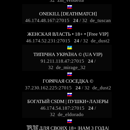
32
zm_vendetta
ONEKILL [DEATHMATCH]
46.174.48.167:27015
24
/ 32
de_tuscan
ЖЕНСКАЯ ВЛАСТЬ • 18+ • [Free VIP]
46.174.52.231:27015
24
/ 32
de_dust2
ТИПІЧНА УКРАЇНА © (UA VIP)
91.211.118.47:27015
24
/
32
de_mirage_32
ГОРЯЧАЯ СОСЕДКА ©
37.230.162.225:27015
24
/ 32
de_dust2
БОГАТЫЙ CSDM | ПУШКИ+ЛАЗЕРЫ
46.174.54.187:27015
24
/
32
de_eldorado
|͇̿P͇̿U͇̿B͇̿| ДЛЯ СВОИХ 18+ |НАМ 3 ГОДА|