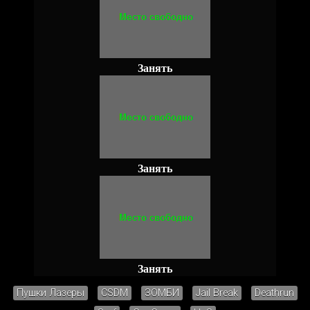
Занять
Занять
Занять
Пушки Лазеры
CSDM
ЗОМБИ
Jail Break
Deathrun