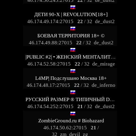
46.174.50.245:27015
22
/ 32
de_dust2
ДЕТИ 90-X | REVOLUTION[18+]
46.174.49.174:27015
22
/ 32
de_dust2
БОЕВАЯ ТЕРРИТОРИЯ 18+ ©
46.174.49.88:27015
22
/ 32
de_dust2
|PUBLIC #2| • ЖЕНСКИЙ МЕНТАЛИТЕТ • [18+]
46.174.52.58:27015
22
/ 32
de_mirage
L4MP| Подслушано Москва 18+
46.174.48.17:27015
22
/ 32
de_inferno
РУССКИЙ РАЗМЕР ® ТИПИЧНЫЙ DUST2
46.174.54.252:27015
21
/ 32
de_dust2
ZombieGround.ru # Biohazard
46.174.50.62:27015
21
/
32
zm_devil_zg