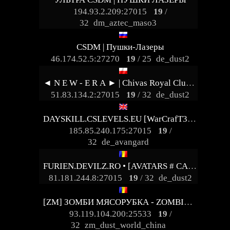
194.93.2.209:27015
19
/
32
dm_aztec_maso3
CSDM | Пушки-Лазеры
46.174.52.5:27270
19
/ 25
de_dust2
◄ N E W - E R А ► | Chivas Royal Club::.
51.83.134.2:27015
19
/ 32
de_dust2
DAYSKILL.CSLEVELS.EU [WarCrafT3 UWC3X Lvl50 VIP FREE]
185.85.240.175:27015
19
/
32
de_avangard
FURIEN.DEVILZ.RO • [AVATARS # CASINO # BATTLEPASS]
81.181.244.8:27015
19
/ 32
de_dust2
[ZM] ЗОМБИ МЯСОРУБКА - ZOMBIE CLASSIC / FREE-VIP
93.119.104.200:25533
19
/
32
zm_dust_world_china