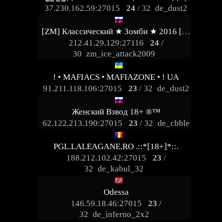
37.230.162.59:27015
24
/ 32
de_dust2
[ZM] Классический ★ Зомби ★ 2016 [RU]
212.41.29.129:27116
24
/
30
zm_ice_attack2009
! • MAFIACS • MAFIAZONE • ! UA
91.211.118.106:27015
23
/ 32
de_dust2
Женский Взвод 18+ ®™
62.122.213.190:27015
23
/ 32
de_cbble
PGL.LALEAGANE.RO .::*[18+]*::.
188.212.102.42:27015
23
/
32
de_kabul_32
Odessa
146.59.18.46:27015
23
/
32
de_inferno_2x2