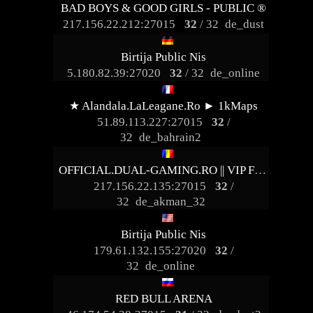
BAD BOYS & GOOD GIRLS - PUBLIC ®
217.156.22.212:27015
32
/ 32
de_dust
Birtija Public Nis
5.180.82.39:27020
32
/ 32
de_online
★ Alandala.LaLeagane.Ro ► 1kMaps
51.89.113.227:27015
32
/
32
de_bahrain2
OFFICIAL.DUAL-GAMING.RO || VIP FREE
217.156.22.135:27015
32
/
32
de_akman_32
Birtija Public Nis
179.61.132.155:27020
32
/
32
de_online
RED BULL ARENA