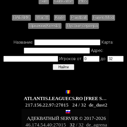
Surf
GunGame
HnS
ПАБЛИК
War3ft
Knife
Paintball
Furien Mod
Прыжки(Kreedz)
Пустые сервера
Название:
Карта:
Адрес:
Игроков от:
до:
ATLANTIS.LEAGUECS.RO [FREE SKINS | VIP | REVIVE]
217.156.22.97:27015
24
/ 32
de_dust2
АДЕКВАТНЫЙ SERVER © 2017-2026
46.174.54.40:27015
32
/ 32
de_agrena