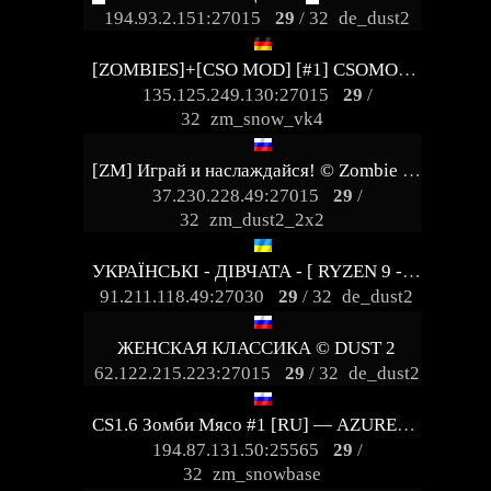
194.93.2.151:27015
29
/ 32
de_dust2
[ZOMBIES]+[CSO MOD] [#1] CSOMOD.COM [since 2012]
135.125.249.130:27015
29
/
32
zm_snow_vk4
[ZM] Играй и наслаждайся! © Zombie Show
37.230.228.49:27015
29
/
32
zm_dust2_2x2
УКРАЇНСЬКІ - ДІВЧАТА - [ RYZEN 9 - 5.7 GHZ ]
91.211.118.49:27030
29
/ 32
de_dust2
ЖЕНСКАЯ КЛАССИКА © DUST 2
62.122.215.223:27015
29
/ 32
de_dust2
CS1.6 Зомби Мясо #1 [RU] — AZURE-GAMING.RU
194.87.131.50:25565
29
/
32
zm_snowbase