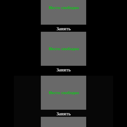
Занять
Занять
Занять