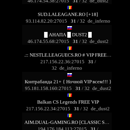
46.174.54.38:27015
31
/ 32
de_dust2
SUD.LALEAGANE.RO [+18]
93.114.82.20:27015
31
/ 32
de_inferno
█ АНАПА █ DUST2 █
46.174.55.68:27015
31
/ 32
de_dust2
.:: NESTLE.LEAGUECS.RO # VIP FREE 24/7 ::.
217.156.22.36:27015
31
/
32
de_inferno
Контрабанда 21+ { Ночной VIP всем!!! }
95.181.158.160:27015
31
/ 32
de_dust2
Balkan CS Legends FREE VIP
217.156.22.34:27015
31
/ 32
de_dust2
AIM.DUAL-GAMING.RO [CLASSIC SERVER + VIP]
194.176.184.113:27015
31
/