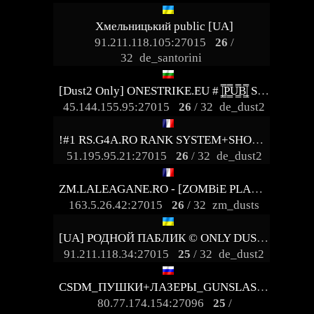
Хмельницький public [UA]
91.211.118.105:27015
26
/
32
de_santorini
[Dust2 Only] ONESTRIKE.EU # |͇̿P͇̿U͇̿B͇̿| SKINS|REVIVE
45.144.155.95:27015
26
/ 32
de_dust2
!#1 RS.G4A.RO RANK SYSTEM+SHOP+VIP !
51.195.95.21:27015
26
/ 32
de_dust2
ZM.LALEAGANE.RO - [ZOMBiE PLAGUE 6.3]
163.5.26.42:27015
26
/ 32
zm_dusts
[UA] РОДНОЙ ПАБЛИК © ONLY DUST2
91.211.118.34:27015
25
/ 32
de_dust2
CSDM_ПУШКИ+ЛАЗЕРЫ_GUNSLASERS
80.77.174.154:27096
25
/