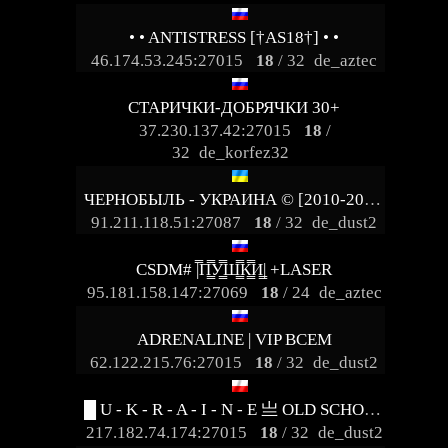
• • ANTISTRESS [†AS18†] • •
46.174.53.245:27015
18
/ 32
de_aztec
СТАРИЧКИ-ДОБРЯЧКИ 30+
37.230.137.42:27015
18
/
32
de_korfez32
ЧЕРНОБЫЛЬ - УКРАИНА © [2010-2026]
91.211.118.51:27087
18
/ 32
de_dust2
CSDM# |̿П͇̿У͇̿Ш͇̿К͇̿И͇| +LASER
95.181.158.147:27069
18
/ 24
de_aztec
ADRENALINE | VIP ВСЕМ
62.122.215.76:27015
18
/ 32
de_dust2
█ U - K - R - A - I - N - E 亗 OLD SCHOOL █
217.182.74.174:27015
18
/ 32
de_dust2