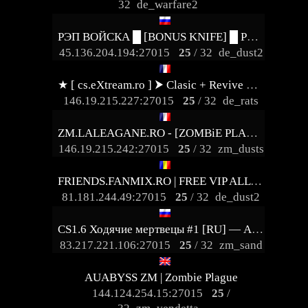
32
de_warfare2
РЭП ВОЙСКА █ [BONUS KNIFE] █ PUBLIC©
45.136.204.194:27015
25
/ 32
de_dust2
★ [ cs.eXtream.ro ] ⮞ Clasic + Revive Mode | Free GUN
146.19.215.227:27015
25
/ 32
de_rats
ZM.LALEAGANE.RO - [ZOMBiE PLAGUE 6.3]
146.19.215.242:27015
25
/ 32
zm_dusts
FRIENDS.FANMIX.RO | FREE VIP ALL TIME
81.181.244.49:27015
25
/ 32
de_dust2
CS1.6 Ходячие мертвецы #1 [RU] — AZURE-GAMING.RU
83.217.221.106:27015
25
/ 32
zm_sand
AUABYSS ZM | Zombie Plague
144.124.254.15:27015
25
/