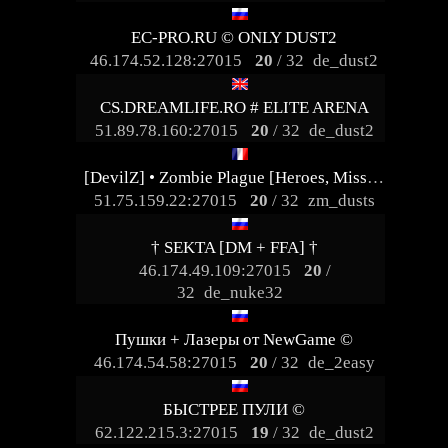
EC-PRO.RU © ONLY DUST2
46.174.52.128:27015
20
/ 32
de_dust2
CS.DREAMLIFE.RO # ELITE ARENA
51.89.78.160:27015
20
/ 32
de_dust2
[DevilZ] • Zombie Plague [Heroes, Missions, VIP, Fast AP, Casino, Pets]
51.75.159.22:27015
20
/ 32
zm_dusts
† SEKTA [DM + FFA] †
46.174.49.109:27015
20
/
32
de_nuke32
Пушки + Лазеры от NewGame ©
46.174.54.58:27015
20
/ 32
de_2easy
БЫСТРЕЕ ПУЛИ ©
62.122.215.3:27015
19
/ 32
de_dust2