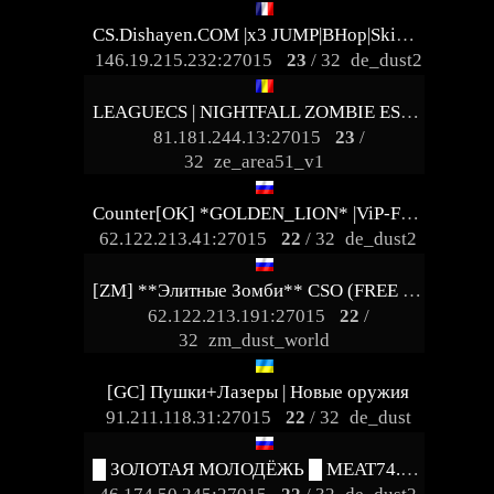
CS.Dishayen.COM |x3 JUMP|BHop|Skins|REV|HEAL|Server 4 Ladies
146.19.215.232:27015
23
/ 32
de_dust2
LEAGUECS | NIGHTFALL ZOMBIE ESCAPE [FASTDL | 1000 FPS]
81.181.244.13:27015
23
/
32
ze_area51_v1
Counter[OK] *GOLDEN_LION* |ViP-FREE| ©
62.122.213.41:27015
22
/ 32
de_dust2
[ZM] **Элитныe Зoмби** CSO (FREE VIP) RE-BALANCE
62.122.213.191:27015
22
/
32
zm_dust_world
[GC] Пушки+Лазеры | Новые оружия
91.211.118.31:27015
22
/ 32
de_dust
█ ЗОЛОТАЯ МОЛОДЁЖЬ █ MEAT74.COM █