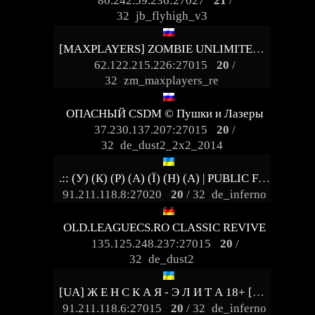
80.242.59.236:27027
21
/
32
jb_flyhigh_v3
[MAXPLAYERS] ZOMBIE UNLIMITED© #1
62.122.215.226:27015
20
/
32
zm_maxplayers_re
ОПАСНЫЙ CSDM © Пушки и Лазеры
37.230.137.207:27015
20
/
32
de_dust2_2x2_2014
.:: (У) (К) (Р) (А) (Ї) (Н) (А) | PUBLIC FREE VIP ::.
91.211.118.8:27020
20
/ 32
de_inferno
OLD.LEAGUECS.RO CLASSIC REVIVE
135.125.248.237:27015
20
/
32
de_dust2
[UA] Ж Е Н С К А Я - Э Л И Т А 18+ [STEAM VIP]
91.211.118.6:27015
20
/ 32
de_inferno