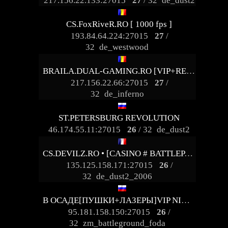
217.156.22.133:27015
27
/ 32
de_dust2
CS.FoxRiveR.RO [ 1000 fps ]
193.84.64.224:27015
27
/
32
de_westwood
BRAILA.DUAL-GAMING.RO [VIP+REVIVE]
217.156.22.66:27015
27
/
32
de_inferno
ST.PETERSBURG REVOLUTION
46.174.55.11:27015
26
/ 32
de_dust2
CS.DEVILZ.RO • [CASINO # BATTLEPASS # AGENTS # SKINS]
135.125.158.171:27015
26
/
32
de_dust2_2006
В ОСАДЕ[ПУШКИ+ЛАЗЕРЫ]VIP NIGHT
95.181.158.150:27015
26
/
32
zm_battleground_foda