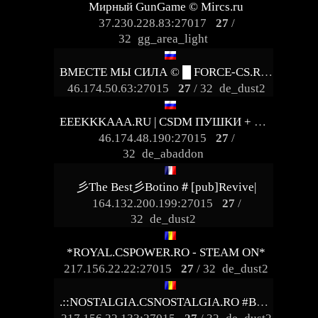
Мирный GunGame © Mircs.ru
37.230.228.83:27017
27
/
32
gg_area_light
ВМЕСТЕ МЫ СИЛА © █ FORCE-CS.RU █
46.174.50.63:27015
27
/ 32
de_dust2
EEEKKKAAA.RU | CSDM ПУШKИ + ЛA3EPЫ [LVL+VIP]
46.174.48.190:27015
27
/
32
de_abaddon
彡The Best彡Botino＃[pub]Revive|
164.132.200.199:27015
27
/
32
de_dust2
*ROYAL.CSPOWER.RO - STEAM ON*
217.156.22.22:27015
27
/ 32
de_dust2
.::NOSTALGIA.CSNOSTALGIA.RO #BE TALENTED::.