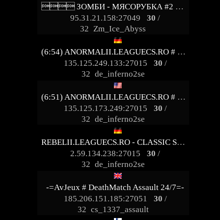
 ЗОМБИ - МЯСОРУБКА #2 ® FRAGLIMIT.RU
95.31.21.158:27049
30
/
32
Zm_Ice_Abyss
(6:54) ANORMALII.LEAGUECS.RO # BE ANORMAL
135.125.249.133:27015
30
/
32
de_inferno2se
(6:51) ANORMALII.LEAGUECS.RO # BE ANORMAL
135.125.173.249:27015
30
/
32
de_inferno2se
REBELII.LEAGUECS.RO - CLASSIC SERVER | VIP FREE
2.59.134.238:27015
30
/
32
de_inferno2se
-=AvJeux # DeathMatch Assault 24/7=-
185.206.151.185:27051
30
/
32
cs_1337_assault