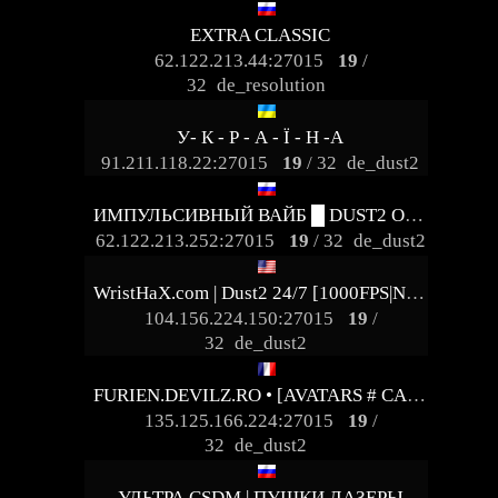
EXTRA CLASSIC
62.122.213.44:27015
19
/
32
de_resolution
У- К - Р - А - Ї - Н -А
91.211.118.22:27015
19
/ 32
de_dust2
ИМПУЛЬСИВНЫЙ ВАЙБ █ DUST2 ONLY
62.122.213.252:27015
19
/ 32
de_dust2
WristHaX.com | Dust2 24/7 [1000FPS|NYC]
104.156.224.150:27015
19
/
32
de_dust2
FURIEN.DEVILZ.RO • [AVATARS # CASINO # BATTLEPASS]
135.125.166.224:27015
19
/
32
de_dust2
УЛЬТРА CSDM | ПУШКИ ЛАЗЕРЫ