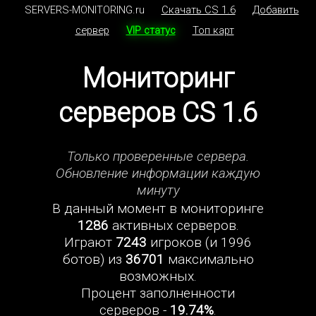
SERVERS-MONITORING.ru
Скачать CS 1.6
Добавить
сервер
VIP статус
Топ карт
Мониторинг
серверов CS 1.6
Только проверенные сервера.
Обновление информации каждую
минуту
В данный момент в мониторинге
1286
активных серверов.
Играют
7243
игроков (и 1996
ботов) из
36701
максимально
возможных.
Процент заполненности
серверов -
19.74%
.