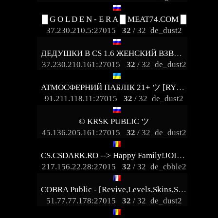
█ G O L D E N - E R A █ MEAT74.COM █
37.230.210.5:27015
32
/ 32
de_dust2
ДЕДУШКИ В CS 1.6 ЖЕНСКИЙ ВЗВОД [18+]
37.230.210.161:27015
32
/ 32
de_dust2
АТМОСФЕРНИЙ ПАБЛІК 21+ ツ [RYZEN 9 - 5.7 GHz]
91.211.118.11:27015
32
/ 32
de_dust2
© KRSK PUBLIC ツ
45.136.205.161:27015
32
/ 32
de_dust2
CS.CSDARK.RO --> Happy Family!JOIN US NOW
217.156.22.28:27015
32
/ 32
de_cbble2
COBRA Public - [Revive,Levels,Skins,SteamVIP,NightVIP]
51.77.77.178:27015
32
/ 32
de_dust2