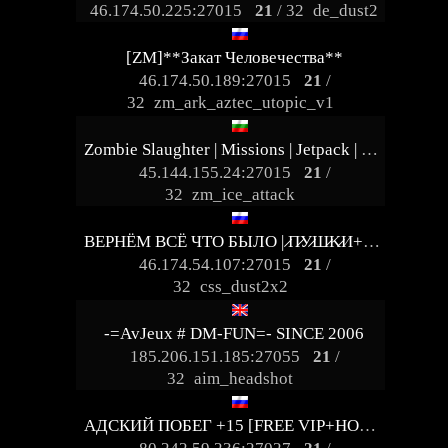
46.174.50.225:27015
21
/ 32
de_dust2
[ZM]**Закат Человечества**
46.174.50.189:27015
21
/
32
zm_ark_aztec_utopic_v1
Zombie Slaughter | Missions | Jetpack | VIP
45.144.155.24:27015
21
/
32
zm_ice_attack
BEPHЁM BCЁ ЧTO БЫЛO | ̷П̷У̷Ш̷K̷И+LASER
46.174.54.107:27015
21
/
32
css_dust2x2
-=AvJeux # DM-FUN=- SINCE 2006
185.206.151.185:27055
21
/
32
aim_headshot
АДСКИЙ ПОБЕГ +15 [FREE VIP+HOOK]