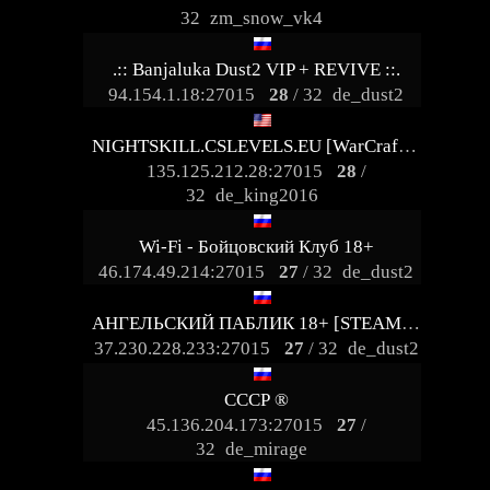
32
zm_snow_vk4
.:: Banjaluka Dust2 VIP + REVIVE ::.
94.154.1.18:27015
28
/ 32
de_dust2
NIGHTSKILL.CSLEVELS.EU [WarCrafT3 UWC3X Lvl50 VIP FREE]
135.125.212.28:27015
28
/
32
de_king2016
Wi-Fi - Бойцовский Клуб 18+
46.174.49.214:27015
27
/ 32
de_dust2
АНГЕЛЬСКИЙ ПАБЛИК 18+ [STEAM BONUS]
37.230.228.233:27015
27
/ 32
de_dust2
СССР ®
45.136.204.173:27015
27
/
32
de_mirage