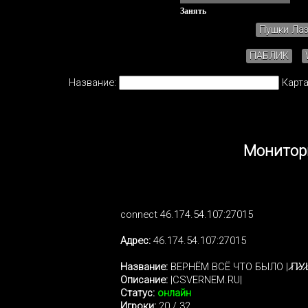
Занять
Пушки Ла
ПАБЛИК
Название:
Карта
Монитори
connect 46.174.54.107:27015
Адрес:
46.174.54.107:27015
Название:
BEPHЁM BCЁ ЧTO БЫЛO | ̷П̷У̷
Описание:
|CSVERNEM.RU|
Статус:
онлайн
Игроки:
20 / 32