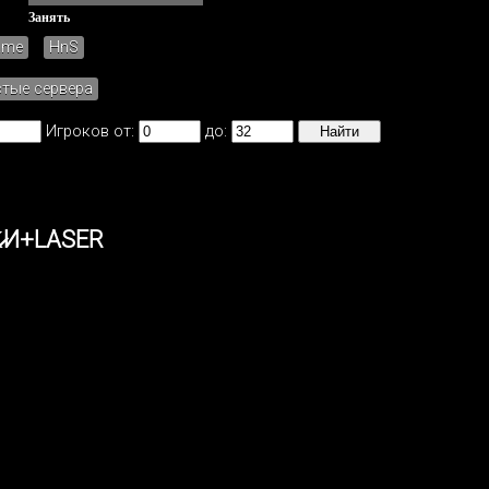
Занять
ame
HnS
стые сервера
Игроков от:
до:
K̷И+LASER