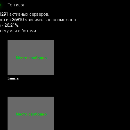
с
Топ карт
1291
активных серверов.
ов) из
36810
максимально возможных.
 -
26.21%
.
нету или с ботами.
Занять