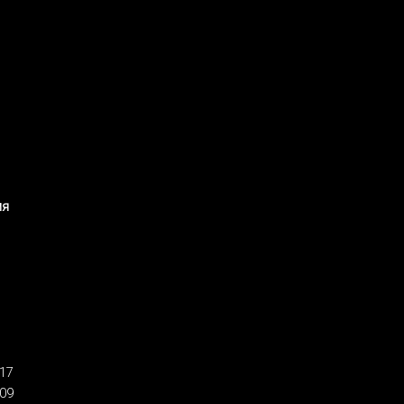
мя
:17
:09