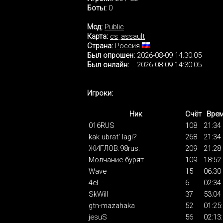
Боты:
0
Мод:
Public
Карта:
cs_assault
Страна:
Россия
Был опрошен:
2026-08-09 14:30:05
Был онлайн:
2026-08-09 14:30:05
Игроки:
Ник
Счёт
Вре
016RUS
108
21:34
kak ubrat' lagi?
268
21:34
ЖИГЛОВ.98rus.
209
21:28
Молчание бурят
109
18:52
Wave
15
06:30
4el
6
02:34
SkWill
37
53:04
gtn-mazahaka
52
01:25
jesuS
56
02:13