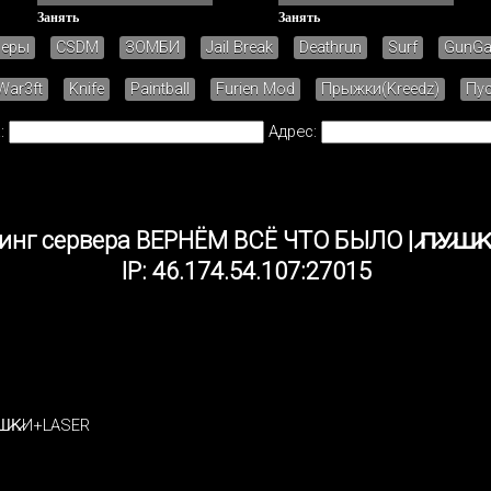
Занять
Занять
зеры
CSDM
ЗОМБИ
Jail Break
Deathrun
Surf
GunG
War3ft
Knife
Paintball
Furien Mod
Прыжки(Kreedz)
Пу
:
Адрес:
нг сервера BEPHЁM BCЁ ЧTO БЫЛO | ̷П̷У̷Ш̷
IP: 46.174.54.107:27015
Ш̷K̷И+LASER