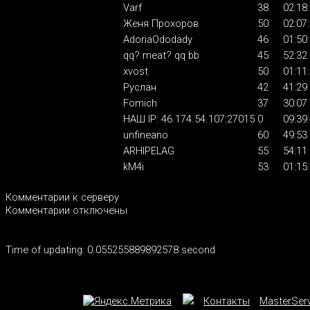
Varf
38
02:18
Женя Прохоров
50
02:07
AdoriaOdodady
46
01:50
qq? meat? qq bb
45
52:32
xvost
50
01:11
Руслан
42
41:29
Fomich
37
30:07
HAШ IP: 46.174.54.107:27015
0
09:39
unfineano
60
49:53
ARHIPELAG
55
54:11
kM4i
53
01:15
Комментарии к серверу
Комментарии отключены
Time of updating: 0.055255889892578 second
Контакты
MasterSer