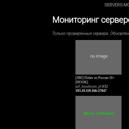
SERVERS-MO
Мониторинг серверо
Только проверенные сервера. Обновле
[JBE] Побег из России 16+
[HOOK]
jail_buyukisyan_pl
0/32
193.19.119.166:27047