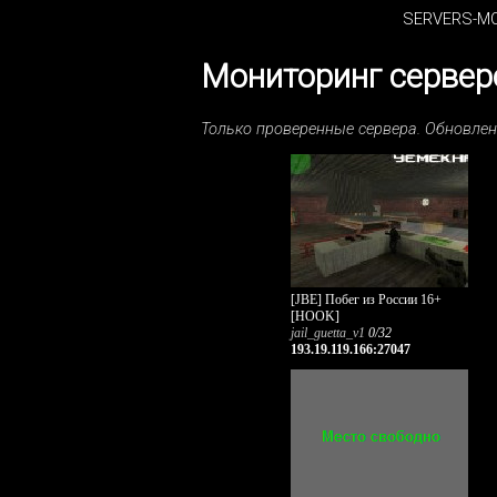
SERVERS-MO
Мониторинг серверо
Только проверенные сервера. Обновле
[JBE] Побег из России 16+
[HOOK]
jail_guetta_v1
0/32
193.19.119.166:27047