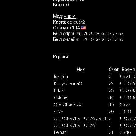
Боты:
0
Мод:
Public
Карта:
de_dust2
Страна:
США
Был опрошен:
2026-08-06 07:23:55
Был онлайн:
2026-08-06 07:23:55
Игроки:
Ник
Счёт
Время
lukiiiiita
0
06:31:1
I3my-DrennaS
22
02:13:2
Edok
23
01:06:3
dolche
44
01:18:3
Ste_Stoickow
45
35:27
-FM-
26
58:18
ADD SERVER TO FAVORITE
0
09:53:1
ADD SERVER TO FAV
0
09:53:1
Leinad
21
36:46