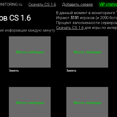
NITORING.ru
Скачать CS 1.6
Добавить сервер
VIP стату
В данный момент в мониторинге
в CS 1.6
Играют
5131
игроков (и 2090 бот
Процент заполненности серверов
Скачать CS 1.6
для игры по интер
ние информации каждую минуту
Занять
Занять