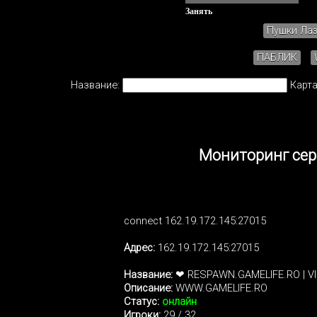
Занять
Пушки Ла
ПАБЛИК
Название:
Карта
Мониторинг сер
connect 162.19.172.145:27015
Адрес:
162.19.172.145:27015
Название:
❤ RESPAWN.GAMELIFE.RO | VI
Описание:
WWW.GAMELIFE.RO
Статус:
онлайн
Игроки:
29 / 32