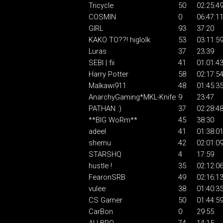
Tricycle
50
02:25:4
COSMIN
0
06:47:1
GIRL
93
37:20
KAKO TO??! higlolk
53
03:11:5
Luras
37
23:39
SEBI | fii
41
01:01:4
Harry Potter
58
02:17:5
Malkawi911
48
01:45:3
AnarchyGaming*MKL-Knife
9
23:47
PATHAN :)
37
02:28:4
**BIG WoRm**
45
38:30
adeel
41
01:38:0
shemu
42
02:01:0
STARSHQ
4
17:59
hustle !
35
02:12:0
FearonSRB
49
02:16:1
vulee
38
01:40:3
CS Gamer
50
01:44:5
CarBon
0
29:55
ALI BRO
74
14:15