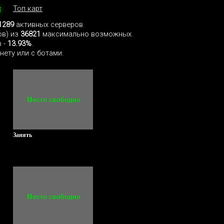
с
Топ карт
1289
активных серверов.
ов) из
36821
максимально возможных.
 -
13.93%
.
нету или с ботами.
Занять