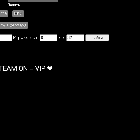
Занять
ame
HnS
стые сервера
Игроков от:
до:
TEAM ON = VIP ❤