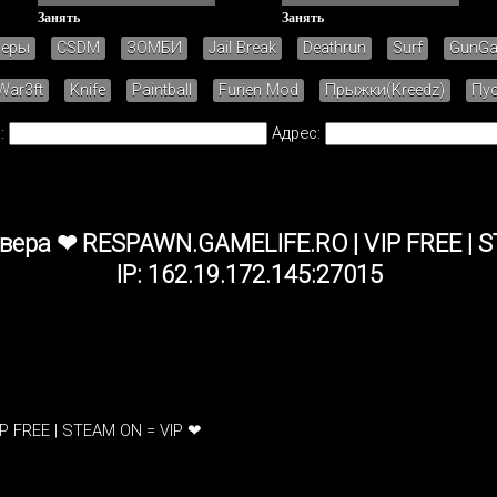
Занять
Занять
зеры
CSDM
ЗОМБИ
Jail Break
Deathrun
Surf
GunG
War3ft
Knife
Paintball
Furien Mod
Прыжки(Kreedz)
Пу
:
Адрес:
вера ❤ RESPAWN.GAMELIFE.RO | VIP FREE | S
IP: 162.19.172.145:27015
P FREE | STEAM ON = VIP ❤