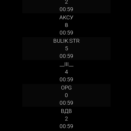
2
00:59
AKCУ
8
00:59
BULIK.STR
5
00:59
__III__
4
00:59
OPG
0
00:59
ВДВ
2
00:59