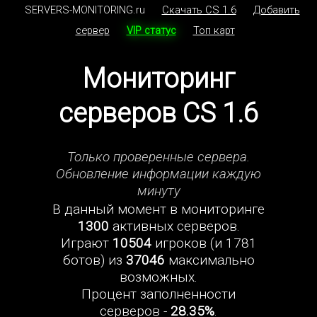
SERVERS-MONITORING.ru
Скачать CS 1.6
Добавить
сервер
VIP статус
Топ карт
Мониторинг
серверов CS 1.6
Только проверенные сервера.
Обновление информации каждую
минуту
В данный момент в мониторинге
1300
активных серверов.
Играют
10504
игроков (и 1781
ботов) из
37046
максимально
возможных.
Процент заполненности
серверов -
28.35%
.