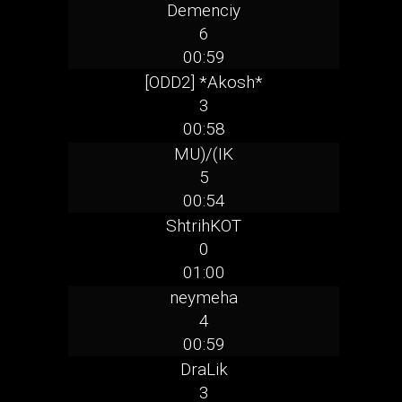
Demenciy
6
00:59
[ODD2] *Akosh*
3
00:58
MU)/(IK
5
00:54
ShtrihKOT
0
01:00
neymeha
4
00:59
DraLik
3