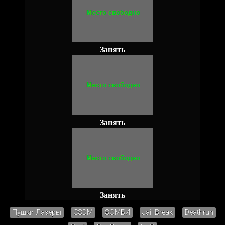
Занять
Занять
Занять
Пушки Лазеры
CSDM
ЗОМБИ
Jail Break
Deathrun