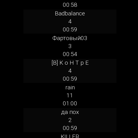
00:58
Badbalance
4
00:59
Фартовый03
3
00:54
[B] K o H T p E
4
00:59
rain
11
01:00
да пох
2
00:59
KILLER