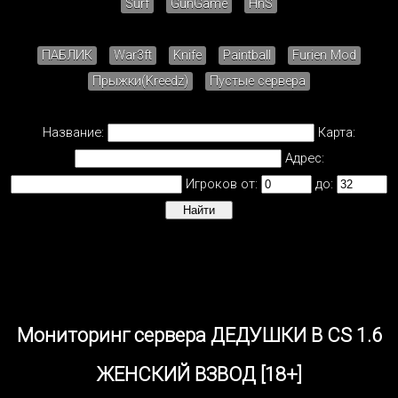
Surf
GunGame
HnS
ПАБЛИК
War3ft
Knife
Paintball
Furien Mod
Прыжки(Kreedz)
Пустые сервера
Название:
Карта:
Адрес:
Игроков от:
до:
Мониторинг сервера ДЕДУШКИ В CS 1.6
ЖЕНСКИЙ ВЗВОД [18+]