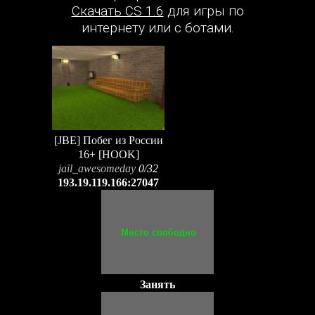
Скачать CS 1.6
для игры по
интернету или с ботами.
[JBE] Побег из России
16+ [HOOK]
jail_awesomeday
0/32
193.19.119.166:27047
Занять