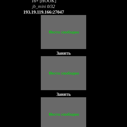
16+ [HOOK]
jb_mini
0/32
193.19.119.166:27047
Занять
Занять