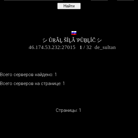
シ ǛŖẪḼ ŠḮḼẪ ῬǛḆḼḮČ シ
46.174.53.232:27015
1
/ 32
de_sultan
Всего серверов найдено: 1
Всего серверов на странице: 1
Страницы:
1