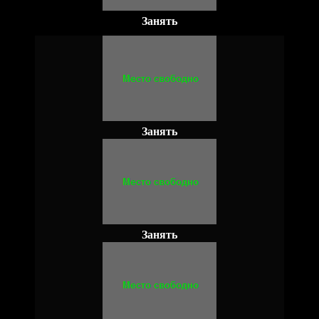
Занять
Занять
Занять