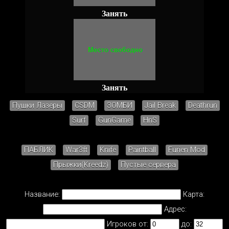
Занять
Занять
Пушки Лазеры
CSDM
ЗОМБИ
Jail Break
Deathrun
Surf
GunGame
HnS
ПАБЛИК
War3ft
Knife
Paintball
Furien Mod
Прыжки(Kreedz)
Пустые сервера
Название:
Карта:
Адрес:
Игроков от:
до: