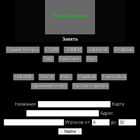
Занять
Пушки Лазеры
CSDM
ЗОМБИ
Jail Break
Deathrun
Surf
GunGame
HnS
ПАБЛИК
War3ft
Knife
Paintball
Furien Mod
Прыжки(Kreedz)
Пустые сервера
Название:
Карта:
Адрес:
Игроков от:
до: