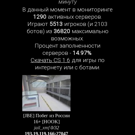
минуту
В данный момент в мониторинге
1290
активных серверов.
Играют
5513
игроков (и 2103
ботов) из
36820
максимально
возможных.
Процент заполненности
серверов -
14.97%
.
Скачать CS 1.6
для игры по
интернету или с ботами.
[JBE] Побег из России
16+ [HOOK]
jail_xmf
0/32
193.19.119.166:27047