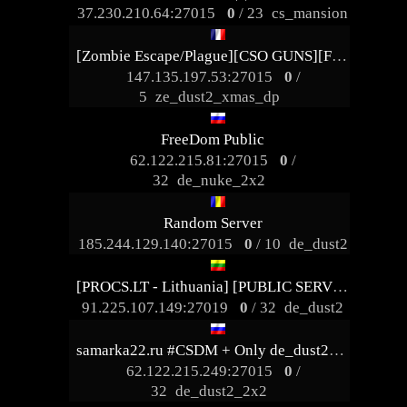
37.230.210.64:27015
0
/ 23
cs_mansion
[Zombie Escape/Plague][CSO GUNS][Free VIP][DBL EXP]MULTI-HEAD.PL @ 1shot1kill.pl
147.135.197.53:27015
0
/
5
ze_dust2_xmas_dp
FreeDom Public
62.122.215.81:27015
0
/
32
de_nuke_2x2
Random Server
185.244.129.140:27015
0
/ 10
de_dust2
[PROCS.LT - Lithuania] [PUBLIC SERVER] *=FREE VIP=* 凸(-_-)凸
91.225.107.149:27019
0
/ 32
de_dust2
samarka22.ru #CSDM + Only de_dust2_2x2 Server
62.122.215.249:27015
0
/
32
de_dust2_2x2