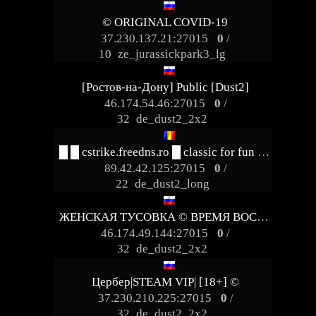
© ORIGINAL COVID-19
37.230.137.21:27015
0
/
10
ze_jurassickpark3_lg
[Ростов-на-Дону] Public [Dust2]
46.174.54.46:27015
0
/
32
de_dust2_2x2
█ █ cstrike.freedns.ro █ classic for fun █ █
89.42.42.125:27015
0
/
22
de_dust2_long
ЖЕНСКАЯ ТУСОВКА © ВРЕМЯ ВОСКРЕШЕНИЯ.
46.174.49.144:27015
0
/
32
de_dust2_2x2
Цербер|STEAM VIP| [18+] ©
37.230.210.225:27015
0
/
32
de_dust2_2x2