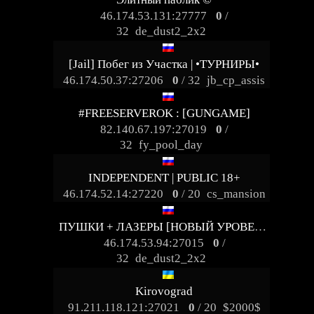
46.174.53.131:27777
0
/
32
de_dust2_2x2
[Jail] Побег из Участка | •ТУРНИРЫ•
46.174.50.37:27206
0
/ 32
jb_cp_assis
#FREESERVEROK : [GUNGAME]
82.140.67.197:27019
0
/
32
fy_pool_day
INDEPENDENT | PUBLIC 18+
46.174.52.14:27220
0
/ 20
cs_mansion
ПУШКИ + ЛАЗЕРЫ [НОВЫЙ УРОВЕНЬ]
46.174.53.94:27015
0
/
32
de_dust2_2x2
Kirovograd
91.211.118.121:27021
0
/ 20
$2000$