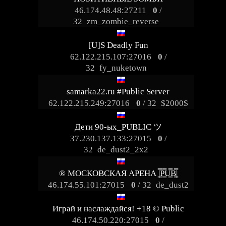
46.174.48.48:27211
0
/
32
zm_zombie_reverse
[U]S Deadly Fun
62.122.215.107:27016
0
/
32
fy_nuketown
samarka22.ru #Public Server
62.122.215.249:27016
0
/ 32
$2000$
Дети 90-ых_PUBLIC ツ
37.230.137.133:27015
0
/
32
de_dust2_2x2
® МОСКОВСКАЯ АРЕНА |͇̿P͇̿U͇̿B͇̿|
46.174.55.101:27015
0
/ 32
de_dust2
Играй и наслаждайся! +18 © Public
46.174.50.220:27015
0
/