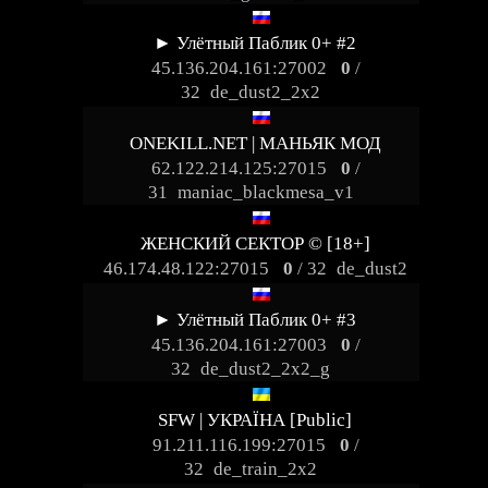
► Улётный Паблик 0+ #2
45.136.204.161:27002
0
/
32
de_dust2_2x2
ONEKILL.NET | МАНЬЯК МОД
62.122.214.125:27015
0
/
31
maniac_blackmesa_v1
ЖЕНСКИЙ СЕКТОР © [18+]
46.174.48.122:27015
0
/ 32
de_dust2
► Улётный Паблик 0+ #3
45.136.204.161:27003
0
/
32
de_dust2_2x2_g
SFW | УКРАЇНА [Public]
91.211.116.199:27015
0
/
32
de_train_2x2