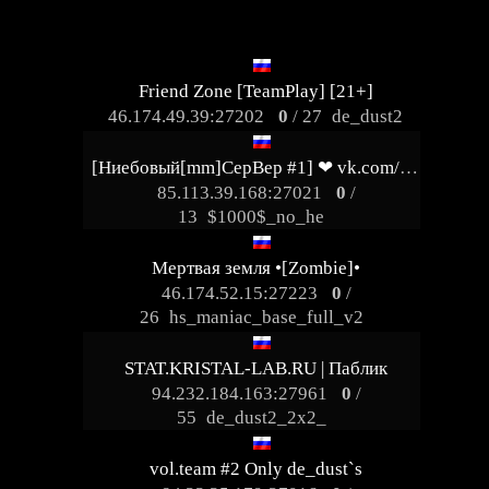
Friend Zone [TeamPlay] [21+]
46.174.49.39:27202
0
/ 27
de_dust2
[Ниебовый[mm]CepBep #1] ❤ vk.com/nu_serv
85.113.39.168:27021
0
/
13
$1000$_no_he
Мертвая земля •[Zombie]•
46.174.52.15:27223
0
/
26
hs_maniac_base_full_v2
STAT.KRISTAL-LAB.RU | Паблик
94.232.184.163:27961
0
/
55
de_dust2_2x2_
vol.team #2 Only de_dust`s