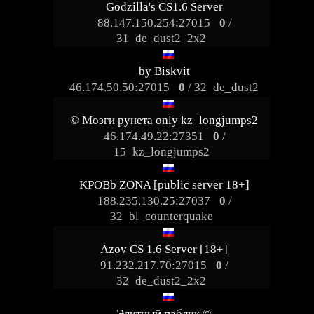
Godzilla's CS1.6 Server
88.147.150.254:27015
0
/
31
de_dust2_2x2
by Biskvit
46.174.50.50:27015
0
/ 32
de_dust2
© Мозги рунета only kz_longjumps2
46.174.49.22:27351
0
/
15
kz_longjumps2
KPOBb ZONA [public server 18+]
188.235.130.25:27037
0
/
32
bl_counterquake
Azov CS 1.6 Server [18+]
91.232.217.70:27015
0
/
32
de_dust2_2x2
Элитный паблик ©