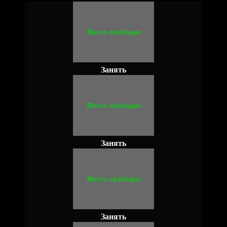
Занять
Занять
Занять