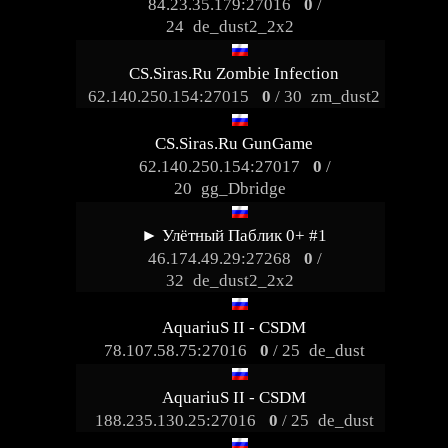
84.23.35.179:27016
0
/
24
de_dust2_2x2
CS.Siras.Ru Zombie Infection
62.140.250.154:27015
0
/ 30
zm_dust2
CS.Siras.Ru GunGame
62.140.250.154:27017
0
/
20
gg_Dbridge
► Улётный Паблик 0+ #1
46.174.49.29:27268
0
/
32
de_dust2_2x2
AquariuS II - CSDM
78.107.58.75:27016
0
/ 25
de_dust
AquariuS II - CSDM
188.235.130.25:27016
0
/ 25
de_dust