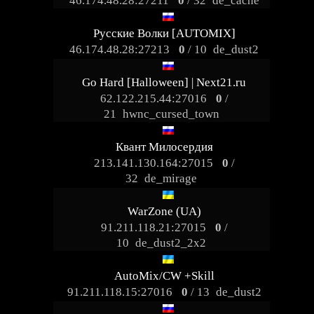
46.174.48.28:27211
0
/ 32
de_cache
Русские Волки [AUTOMIX]
46.174.48.28:27213
0
/ 10
de_dust2
Go Hard [Halloween] | Next21.ru
62.122.215.44:27016
0
/
21
hwnc_cursed_town
Квант Милосердия
213.141.130.164:27015
0
/
32
de_mirage
WarZone (UA)
91.211.118.21:27015
0
/
10
de_dust2_2x2
AutoMix/CW +Skill
91.211.118.15:27016
0
/ 13
de_dust2