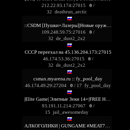
212.22.93.174:27015
0
/
32
deathrun_arctic
::CSDM [Пушки+Лазеры]|Новые оружия::.
109.248.59.75:27016
0
/
32
de_dust2_2x2
СССР переехал на 45.136.204.173:27015
46.174.53.36:27015
0
/
32
de_dust2_2x2
csmax.myarena.ru :: fy_pool_day
46.174.49.29:27204
0
/ 17
fy_pool_day
|Elite Game| Элитные Зеки 14+|FREE HOOK|
93.191.11.214:27067
0
/
15
jail_awesomeday
АЛКОГОЛИКИ | GUNGAME #MEAT74.COM