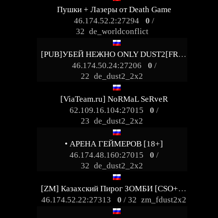
Пушки + Лазеры от Death Game
46.174.52.2:27294
0
/
32
de_worldconflict
[PUB]УБЕЙ НЕЖНО ONLY DUST2[FREE VIP]
46.174.50.24:27206
0
/
22
de_dust2_2x2
[ViaTeam.ru] NoRMaL SeRveR
62.109.16.104:27015
0
/
23
de_dust2_2x2
• АРЕНА ГЕЙМЕРОВ [18+]
46.174.48.160:27015
0
/
32
de_dust2_2x2
[ZM] Казахский Пирог ЗОМБИ [CSO+LVL+ENG]
46.174.52.22:27313
0
/ 32
zm_fdust2x2