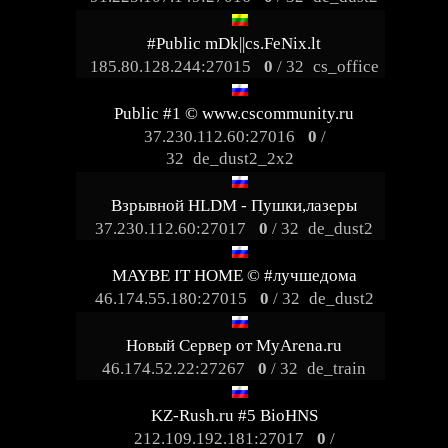
#Public mDk||cs.FeNix.lt
185.80.128.244:27015
0
/ 32
cs_office
Public #1 © www.cscommunity.ru
37.230.112.60:27016
0
/
32
de_dust2_2x2
Взрывной HLDM - Пушки,лазеры
37.230.112.60:27017
0
/ 32
de_dust2
MAYBE IT HOME © #лучшедома
46.174.55.180:27015
0
/ 32
de_dust2
Новый Сервер от MyArena.ru
46.174.52.22:27267
0
/ 32
de_train
KZ-Rush.ru #5 BioHNS
212.109.192.181:27017
0
/