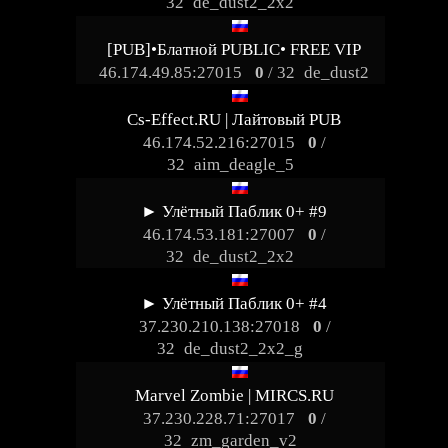
32
de_dust2_2x2
[PUB]•Блатной PUBLIC• FREE VIP
46.174.49.85:27015
0
/ 32
de_dust2
Cs-Effect.RU | Лайтовый PUB
46.174.52.216:27015
0
/
32
aim_deagle_5
► Улётный Паблик 0+ #9
46.174.53.181:27007
0
/
32
de_dust2_2x2
► Улётный Паблик 0+ #4
37.230.210.138:27018
0
/
32
de_dust2_2x2_g
Marvel Zombie | MIRCS.RU
37.230.228.71:27017
0
/
32
zm_garden_v2