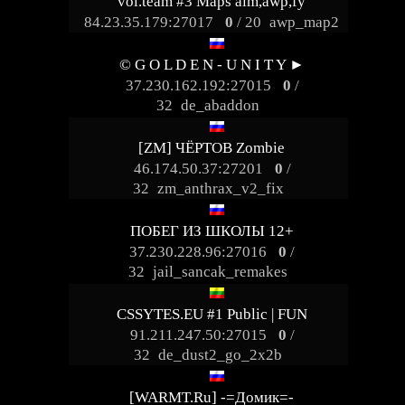
vol.team #3 Maps aim,awp,fy
84.23.35.179:27017
0
/ 20
awp_map2
© G O L D E N - U N I T Y ►
37.230.162.192:27015
0
/
32
de_abaddon
[ZM] ЧЁРТОВ Zombie
46.174.50.37:27201
0
/
32
zm_anthrax_v2_fix
ПОБЕГ ИЗ ШКОЛЫ 12+
37.230.228.96:27016
0
/
32
jail_sancak_remakes
CSSYTES.EU #1 Public | FUN
91.211.247.50:27015
0
/
32
de_dust2_go_2x2b
[WARMT.Ru] -=Домик=-