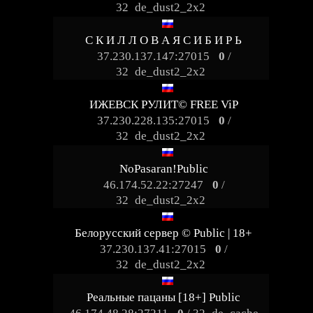
32
de_dust2_2x2
С К И Л Л О В А Я С И Б И Р Ь
37.230.137.147:27015
0
/
32
de_dust2_2x2
ИЖЕВСК РУЛИТ© FREE ViP
37.230.228.135:27015
0
/
32
de_dust2_2x2
NoPasaran!Public
46.174.52.22:27247
0
/
32
de_dust2_2x2
Белорусский сервер © Public | 18+
37.230.137.41:27015
0
/
32
de_dust2_2x2
Реальные пацаны [18+] Public