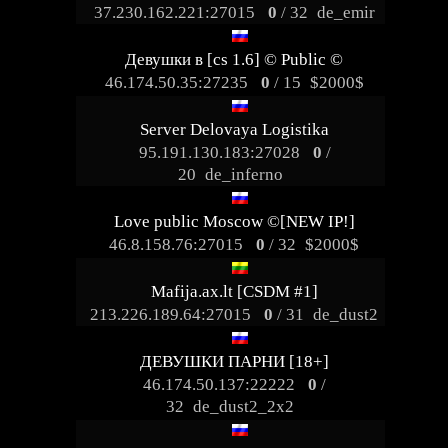
37.230.162.221:27015
0
/ 32
de_emir
Девушки в [cs 1.6] © Public ©
46.174.50.35:27235
0
/ 15
$2000$
Server Delovaya Logistika
95.191.130.183:27028
0
/
20
de_inferno
Love public Moscow ©[NEW IP!]
46.8.158.76:27015
0
/ 32
$2000$
Mafija.ax.lt [CSDM #1]
213.226.189.64:27015
0
/ 31
de_dust2
ДЕВУШКИ ПАРНИ [18+]
46.174.50.137:22222
0
/
32
de_dust2_2x2