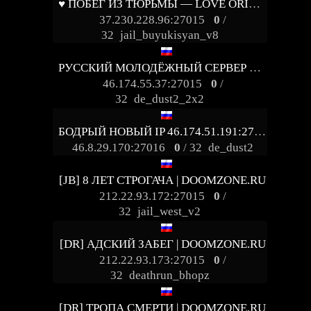
♥ ПОБЕГ ИЗ ТЮРЬМЫ — LOVE ORIGINAL JAILBREAK
37.230.228.96:27015
0
/
32
jail_buyukisyan_v8
РУССКИЙ МОЛОДЁЖНЫЙ СЕРВЕР © 18+
46.174.55.37:27015
0
/
32
de_dust2_2x2
БОДРЫЙ НОВЫЙ IP 46.174.51.191:27015
46.8.29.170:27016
0
/ 32
de_dust2
[JB] 8 ЛЕТ СТРОГАЧА | DOOMZONE.RU
212.22.93.172:27015
0
/
32
jail_west_v2
[DR] АДСКИЙ ЗАБЕГ | DOOMZONE.RU
212.22.93.173:27015
0
/
32
deathrun_bhopz
[DR] ТРОПА СМЕРТИ | DOOMZONE.RU