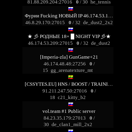
81.88.209.204:27016
0
/ 30
he_tennis
Фурии Fucking НОВЫЙ IP 46.174.53.129:27015
46.8.29.170:27015
0
/ 32
de_dust2_2x2
★ 彡 РОДНЫЕ 18+ █ NIGHT VIP 彡★
46.174.53.209:27015
0
/ 32
de_dust2
[Imperia-zla] GunGame+21
46.174.48.48:27256
0
/
15
gg_arenatexture_mt
[CSSYTES.EU] HNS / BOOST / TRAINING [24/7|100aa|FUN]
91.211.247.50:27016
0
/
18
c21_kitty_b2
vol.team #1 Public server
84.23.35.179:27013
0
/
30
de_clan1_mill_2x2