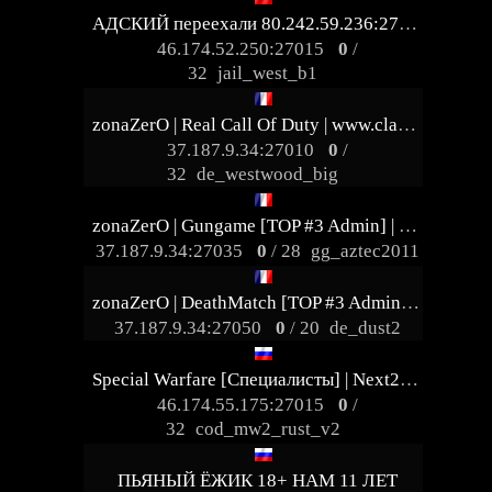
АДСКИЙ переехали 80.242.59.236:27027
46.174.52.250:27015
0
/
32
jail_west_b1
zonaZerO | Real Call Of Duty | www.clanzonaZerO.com
37.187.9.34:27010
0
/
32
de_westwood_big
zonaZerO | Gungame [TOP #3 Admin] | www.clanzonaZerO.com
37.187.9.34:27035
0
/ 28
gg_aztec2011
zonaZerO | DeathMatch [TOP #3 Admin] | www.clanzonaZerO.com
37.187.9.34:27050
0
/ 20
de_dust2
Special Warfare [Специалисты] | Next21.ru
46.174.55.175:27015
0
/
32
cod_mw2_rust_v2
ПЬЯНЫЙ ЁЖИК 18+ НАМ 11 ЛЕТ