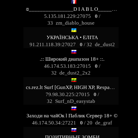
₪________________D I A B L O_________________ [XP|BANK|VIP]
5.135.181.229:27075
0
/
33
zm_diablo_house
УКРАЇНСЬКА • ЕЛІТА
91.211.118.39:27027
0
/ 32
de_dust2
.:: Широкий диапазон 18+ ::.
46.174.53.183:27015
0
/
32
de_dust2_2x2
cs.rez.lt Surf [GunXP, HIGH XP, Respawn, JetPack]
79.98.30.225:27015
0
/
32
Surf_nD_easystab
Заходи на чайОк l Паблик Сервер 18+ ©
46.174.50.34:27221
0
/ 20
de_graf
ПОЗИТИВНЫЕ ЗОМБИ