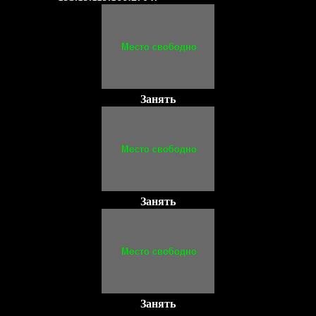
Занять
Занять
Занять