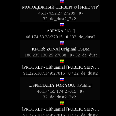
МОЛОДЁЖНЫЙ СЕРВЕР! © [FREE VIP]
46.174.52.27:27209
0
/
32
de_dust2_2x2
АЗБУКА [18+]
46.174.53.28:27015
0
/ 32
de_dust2
KPOBb ZONA | Original CSDM
188.235.130.25:27038
0
/ 32
de_dust
[PROCS.LT - Lithuania] [PUBLIC SERVER] *=FREE VIP=* 凸(-_-)凸
91.225.107.149:27015
0
/ 32
de_dust2
.::SPECIALLY FOR YOU::.[Public]
46.174.55.174:27015
0
/
32
de_dust2_2x2
[PROCS.LT - Lithuania] [PUBLIC SERVER] *=FREE VIP=* 凸(-_-)凸
91.225.107.149:27016
0
/ 32
de_dust2