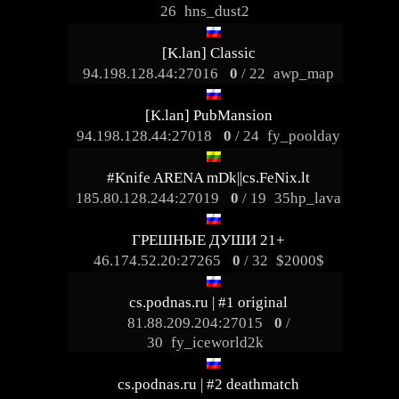
26
hns_dust2
[K.lan] Classic
94.198.128.44:27016
0
/ 22
awp_map
[K.lan] PubMansion
94.198.128.44:27018
0
/ 24
fy_poolday
#Knife ARENA mDk||cs.FeNix.lt
185.80.128.244:27019
0
/ 19
35hp_lava
ГРЕШНЫЕ ДУШИ 21+
46.174.52.20:27265
0
/ 32
$2000$
cs.podnas.ru | #1 original
81.88.209.204:27015
0
/
30
fy_iceworld2k
cs.podnas.ru | #2 deathmatch