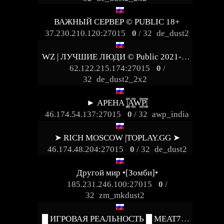
ВАЖНЫЙ СЕРВЕР © PUBLIC 18+
37.230.210.120:27015
0
/ 32
de_dust2
WZ | ЛУЧШИЕ ЛЮДИ © Publiс 2021-2026
62.122.215.174:27015
0
/
32
de_dust2_2x2
► АРЕНА |͇̿A͇̿W͇̿P͇̿|
46.174.54.137:27015
0
/ 32
awp_india
➤ RICH MOSCOW |TOPLAY.GG ➤
46.174.48.204:27015
0
/ 32
de_dust2
Другой мир •[Зомби]•
185.231.246.100:27015
0
/
32
zm_mkdust2
█ ИГРОВАЯ РЕАЛЬНОСТЬ █ MEAT74.COM █