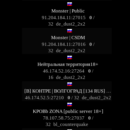
Monster | Public
91.204.184.11:27015
0
/
32
de_dust2_2x2
Monster | CSDM
91.204.184.11:27016
0
/
32
de_dust2_2x2
Нейтральная территория18+
46.174.52.16:27264
0
/
16
de_dust2_2x2
[В] КОНТРЕ | ВОЛГОГРАД [134 RUS] 21+™
46.174.52.5:27210
0
/ 32
de_dust2_2x2
KPOBb ZONA [public server 18+]
78.107.58.75:27037
0
/
32
bl_counterquake