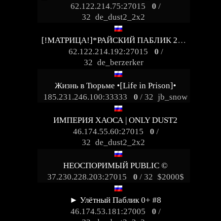
62.122.214.75:27015
0
/
32
de_dust2_2x2
[!МАТРИЦА!]*РАЙСКИЙ ПАБЛИК 21+ シ
62.122.214.192:27015
0
/
32
de_berzerker
Жизнь в Тюрьме •[Life in Prison]•
185.231.246.100:33333
0
/ 32
jb_snow
ИМПЕРИЯ ХАОСА | ONLY DUST2
46.174.55.60:27015
0
/
32
de_dust2_2x2
HEOCПOPИMЫЙ PUBLIC ©
37.230.228.203:27015
0
/ 32
$2000$
► Улётный Паблик 0+ #8
46.174.53.181:27005
0
/