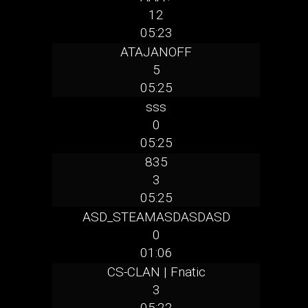
12
05:23
ATAJANOFF
5
05:25
sss
0
05:25
835
3
05:25
ASD_STEAMASDASDASD
0
01:06
CS-CLAN | Fnatic
3
05:22