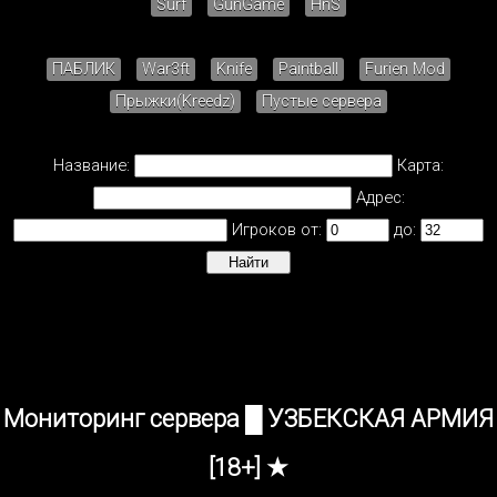
Surf
GunGame
HnS
ПАБЛИК
War3ft
Knife
Paintball
Furien Mod
Прыжки(Kreedz)
Пустые сервера
Название:
Карта:
Адрес:
Игроков от:
до:
Мониторинг сервера █ УЗБЕКСКАЯ АРМИЯ
[18+] ★