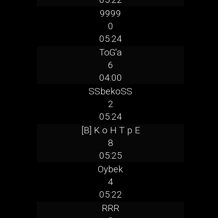
9999
0
05:24
ToG'a
6
04:00
SSbekoSS
2
05:24
[B] K o H T p E
8
05:25
Oybek
4
05:22
RRR