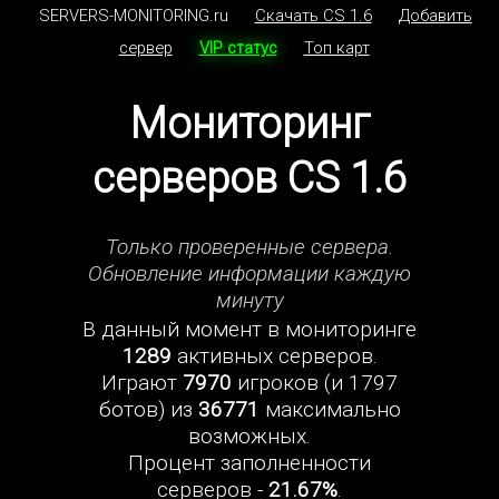
SERVERS-MONITORING.ru
Скачать CS 1.6
Добавить
сервер
VIP статус
Топ карт
Мониторинг
серверов CS 1.6
Только проверенные сервера.
Обновление информации каждую
минуту
В данный момент в мониторинге
1289
активных серверов.
Играют
7970
игроков (и 1797
ботов) из
36771
максимально
возможных.
Процент заполненности
серверов -
21.67%
.