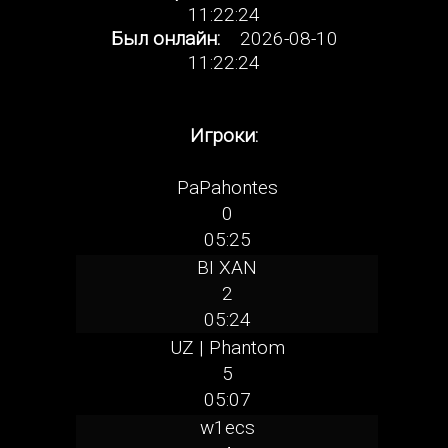
11:22:24
Был онлайн:
2026-08-10
11:22:24
Игроки:
PaPahontes
0
05:25
BI XAN
2
05:24
UZ | Phantom
5
05:07
w1ecs