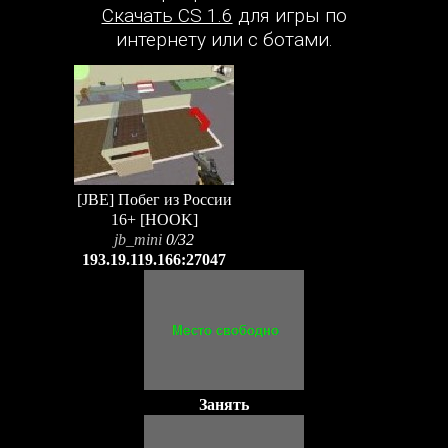
Скачать CS 1.6
для игры по
интернету или с ботами.
[JBE] Побег из России
16+ [HOOK]
jb_mini
0/32
193.19.119.166:27047
Занять