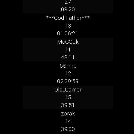
27
03:20
***God Father***
13
01:06:21
MaGGok
11
48:11
5Smre
12
02:39:59
Old_Gamer
15
39:51
zorak
14
39:00