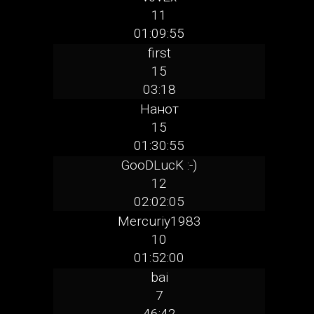
11
01:09:55
first
15
03:18
Нанот
15
01:30:55
GooDLucK :-)
12
02:02:05
Mercuriy1983
10
01:52:00
bai
7
46:42