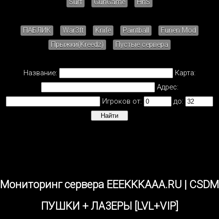
Surf
GunGame
HnS
ПАБЛИК
War3ft
Knife
Paintball
Furien Mod
Прыжки(Kreedz)
Пустые сервера
Название:
Карта:
Адрес:
Игроков от:
до:
Мониторинг сервера EEEKKKAAA.RU | CSDM
ПУШKИ + ЛA3EPЫ [LVL+VIP]