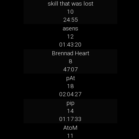
skill that was lost
10
24:55
asens
12
01:43:20
Brennad Heart
8
47:07
pAt
18
02:04:27
pip
14
01:17:33
AtoM
11