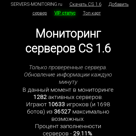
SERVERS-MONITORING.ru
Скачать CS 1.6
Добавить
сервер
VIP статус
Топ карт
Мониторинг
серверов CS 1.6
Только проверенные сервера.
Обновление информации каждую
минуту
В данный момент в мониторинге
1282
активных серверов.
Играют
10633
игроков (и 1698
ботов) из
36527
максимально
возможных.
Процент заполненности
серверов -
29.11%
.