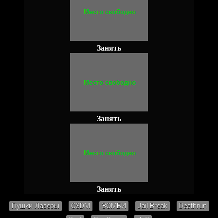
Занять
Занять
Занять
Пушки Лазеры
CSDM
ЗОМБИ
Jail Break
Deathrun