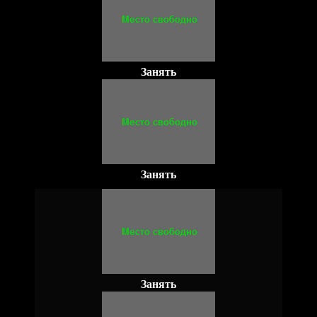
Занять
Занять
Занять