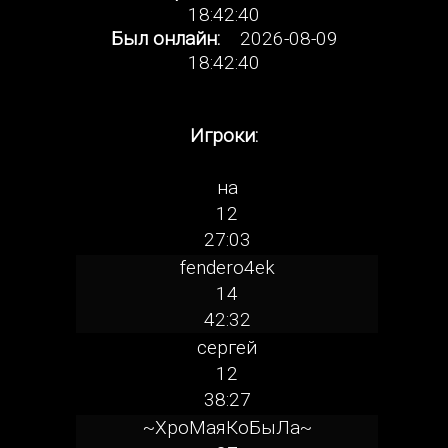
18:42:40
Был онлайн:
2026-08-09
18:42:40
Игроки:
на
12
27:03
fendero4ek
14
42:32
сергей
12
38:27
~ХроМаяКоБыЛа~