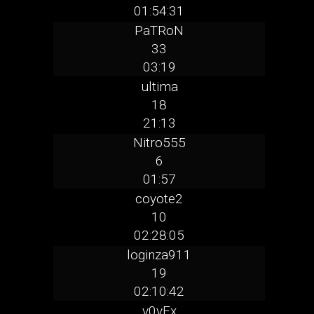
01:54:31
PaTRoN
33
03:19
ultima
18
21:13
Nitro555
6
01:57
coyote2
10
02:28:05
loginza911
19
02:10:42
v0vEx