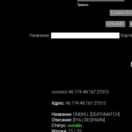
Занять
Пушки Ла
ПАБЛИК
Название:
Карта
connect 46.174.48.167:27015
Адрес:
46.174.48.167:27015
Название:
ONEKILL [DEATHMATCH]
Описание:
[FFA | RESPAWN]
Статус:
онлайн
Игроки:
23 / 32