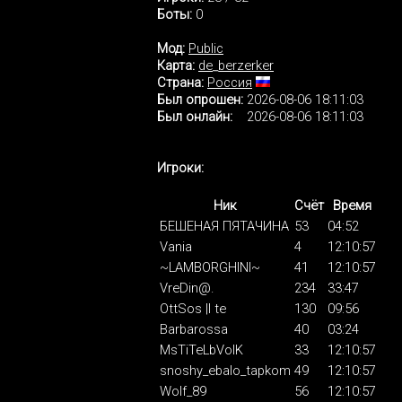
Боты:
0
Мод:
Public
Карта:
de_berzerker
Страна:
Россия
Был опрошен:
2026-08-06 18:11:03
Был онлайн:
2026-08-06 18:11:03
Игроки:
Ник
Счёт
Время
БЕШЕНАЯ ПЯТАЧИНА
53
04:52
Vania
4
12:10:57
~LAMBORGHINI~
41
12:10:57
VreDin@.
234
33:47
OttSos |I te
130
09:56
Barbarossa
40
03:24
MsTiTeLbVolK
33
12:10:57
snoshy_ebalo_tapkom
49
12:10:57
Wolf_89
56
12:10:57