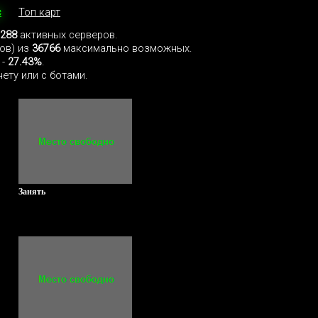
с
Топ карт
288
активных серверов.
тов) из
36766
максимально возможных.
 -
27.43%
.
ету или с ботами.
Занять