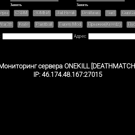
Занять
Занять
зеры
CSDM
ЗОМБИ
Jail Break
Deathrun
Surf
GunG
War3ft
Knife
Paintball
Furien Mod
Прыжки(Kreedz)
Пу
:
Адрес:
Мониторинг сервера ONEKILL [DEATHMATCH
IP: 46.174.48.167:27015