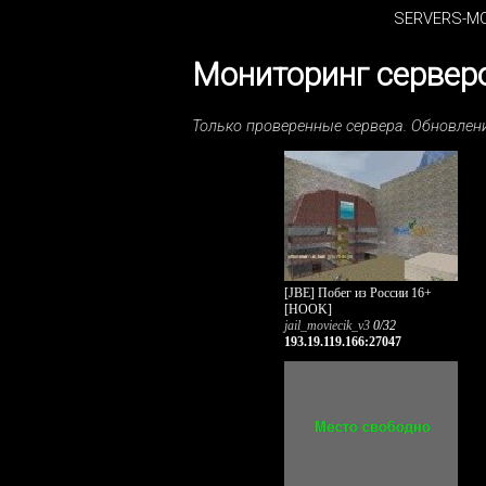
SERVERS-MO
Мониторинг серверо
Только проверенные сервера. Обновле
[JBE] Побег из России 16+
[HOOK]
jail_moviecik_v3
0/32
193.19.119.166:27047