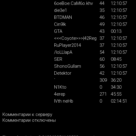
6oeBoe.CaM6o.khv
44
12:10:57
die3e1
35
12:10:57
BTDMAN
46
12:10:57
Cin9lk
49
12:10:57
GTA
43
00:13
<<<Coyote>>>|42Reg
37
12:10:57
RuPlayer2014
37
12:10:57
/IoLLIapA
54
12:10:57
SER
60
08:45
ShonoGullam
56
12:10:57
Detektor
42
12:10:57
`
309
36:20
N1Kto
0
34:30
4erep
271
45:55
IVth neHb
0
02:14:51
Комментарии к серверу
Комментарии отключены