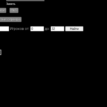
Занять
ame
HnS
стые сервера
Игроков от:
до:
]