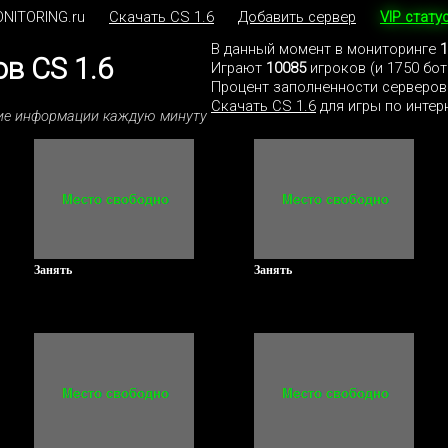
NITORING.ru
Скачать CS 1.6
Добавить сервер
VIP стату
В данный момент в мониторинге
1
в CS 1.6
Играют
10085
игроков (и 1750 бо
Процент заполненности серверов
Скачать CS 1.6
для игры по интерн
ние информации каждую минуту
Занять
Занять