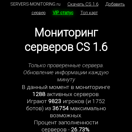
SERVERS-MONITORING.ru
Скачать CS 1.6
Добавить
сервер
VIP статус
Топ карт
Мониторинг
серверов CS 1.6
Только проверенные сервера.
Обновление информации каждую
минуту
В данный момент в мониторинге
1288
активных серверов.
Играют
9823
игроков (и 1752
ботов) из
36754
максимально
возможных.
Процент заполненности
серверов -
26.73%
.