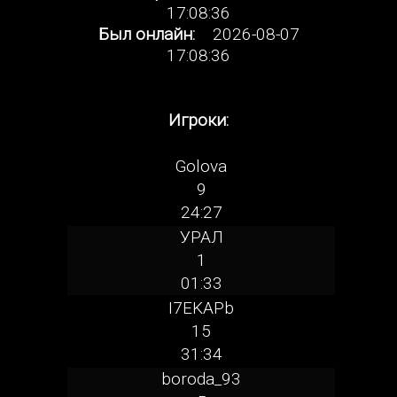
17:08:36
Был онлайн:
2026-08-07
17:08:36
Игроки:
Golova
9
24:27
УРАЛ
1
01:33
I7EKAPb
15
31:34
boroda_93