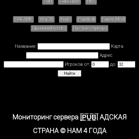
Surf
GunGame
HnS
ПАБЛИК
War3ft
Knife
Paintball
Furien Mod
Прыжки(Kreedz)
Пустые сервера
Название:
Карта:
Адрес:
Игроков от:
до:
Мониторинг сервера |͇̿P͇̿U͇̿B͇̿| AДCKAЯ
CTPAHA © HAM 4 ГOДA