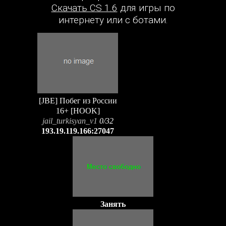
Скачать CS 1.6
для игры по
интернету или с ботами.
[JBE] Побег из России
16+ [HOOK]
jail_turkisyan_v1
0/32
193.19.119.166:27047
Занять