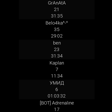
GrAnAtA
21
31:35
Belo4ka^-^
35
29:02
ben
23
31:34
Kaplan
7
11:34
УМИД
6
01:03:32
[BOT] Adrenaline
17