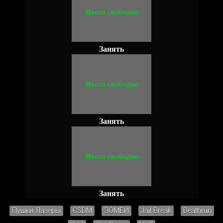
Занять
Занять
Занять
Пушки Лазеры
CSDM
ЗОМБИ
Jail Break
Deathrun