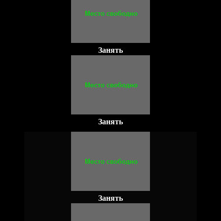
Занять
Занять
Занять