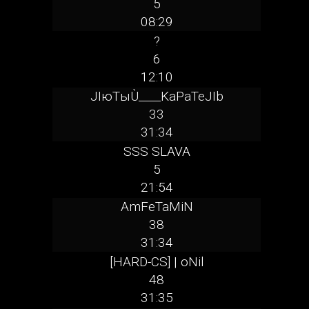
5
08:29
?
6
12:10
JIюTыÙ____KaPaTeJIb
33
31:34
SSS SLAVA
5
21:54
AmFeTaMiN
38
31:34
[HARD-CS] | oNil
48
31:35