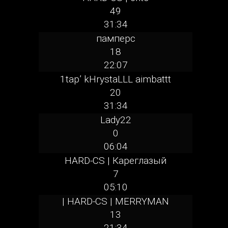
49
31:34
памперс
18
22:07
1tap’ kHrystaLLL aimbattt
20
31:34
Lady22
0
06:04
HARD-CS | Кареглазый
7
05:10
| HARD-CS | MERRYMAN
13
21:34