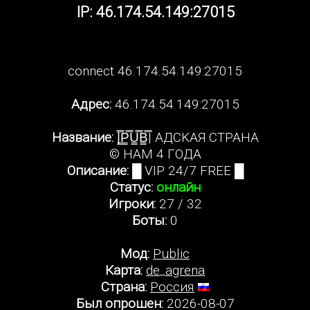
IP: 46.174.54.149:27015
connect 46.174.54.149:27015
Адрес:
46.174.54.149:27015
Название:
|͇̿P͇̿U͇̿B͇̿| AДCKAЯ CTPAHA
© HAM 4 ГOДA
Описание:
█ VIP 24/7 FREE █
Статус:
онлайн
Игроки:
27 / 32
Боты:
0
Мод:
Public
Карта:
de_agrena
Страна:
Россия
Был опрошен:
2026-08-07