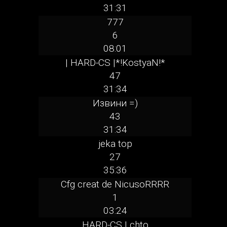
31:31
777
6
08:01
| HARD-CS |*!KostyaN!*
47
31:34
Извини =)
43
31:34
jeka top
27
35:36
Cfg creat de NicusoRRRR
1
03:24
HARD-CS | chto