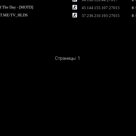
 The Day - [MOTD]
45.144.155.107:27015
0
/
| T.ME/TV_HLDS
37.230.210.193:27015
0
/
Страницы:
1