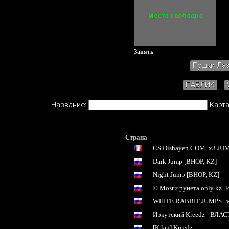
Занять
Пушки Ла
ПАБЛИК
Название:
Карта
Страна
CS.Dishayen.COM |x3 JUM
Dark Jump [BHOP, KZ]
Night Jump [BHOP, KZ]
© Мозги рунета only kz_
WHITE RABBIT JUMPS | w
Иркутский Kreedz - ВЛА
[K.lan] Kreedz