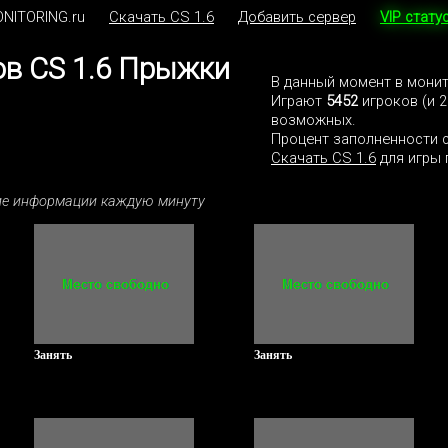
NITORING.ru
Скачать CS 1.6
Добавить сервер
VIP стату
ов CS 1.6 Прыжки
В данный момент в мони
Играют
5452
игроков (и 2
возможных.
Процент заполненности 
Скачать CS 1.6
для игры 
ние информации каждую минуту
Занять
Занять