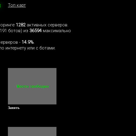
с
Топ карт
торинге
1282
активных серверов.
191 ботов) из
36594
максимально
серверов -
14.9%
.
по интернету или с ботами.
Занять