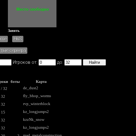
Занять
ame
HnS
стые сервера
Игроков от:
до:
роки боты
Карта
de_dust2
/ 32
fly_bhop_worms
 32
rvp_winterblock
 32
kz_longjumps2
 15
kzzNk_snow
 32
kz_longjumps2
 32
mad_metalconstruction
 20
2