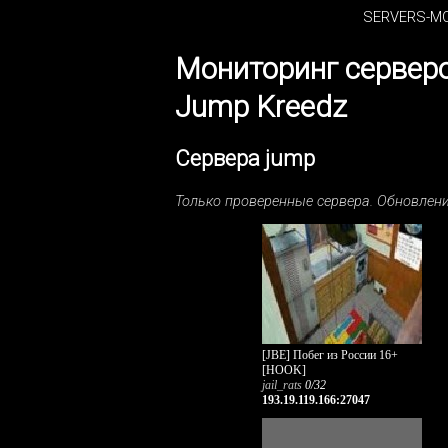
SERVERS-MO
Мониторинг сервер
Jump Kreedz
Сервера jump
Только проверенные сервера. Обновле
[JBE] Побег из России 16+
[HOOK]
jail_rats
0/32
193.19.119.166:27047