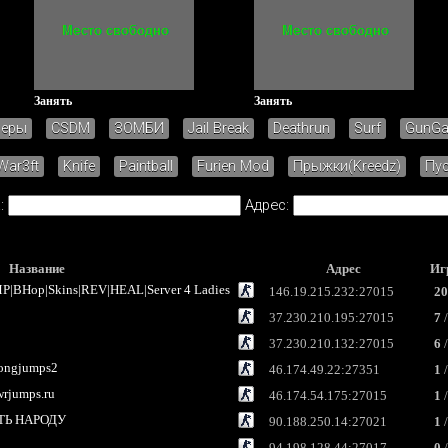
Занять
Занять
зеры
CSDM
ЗОМБИ
Jail Break
Deathrun
Surf
GunG
War3ft
Knife
Paintball
Furien Mod
Прыжки(Kreedz)
Пу
:
Адрес:
Название
Адрес
Иг
P|BHop|Skins|REV|HEAL|Server 4 Ladies
146.19.215.232:27015
20
37.230.210.195:27015
7
/
37.230.210.132:27015
6
/
longjumps2
46.174.49.22:27351
1
/
rjumps.ru
46.174.54.175:27015
1
/
СТЬ НАРОДУ
90.188.250.14:27021
1
/
94.198.128.44:27017
0
/