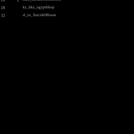
kz_bkz_egyptbhop
 28
sl_to_SuicideMouse
 32