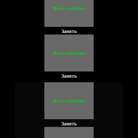
Занять
Занять
Занять