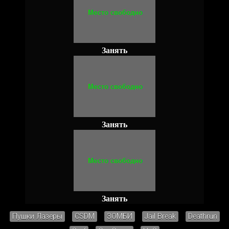
Занять
Занять
Занять
Пушки Лазеры
CSDM
ЗОМБИ
Jail Break
Deathrun