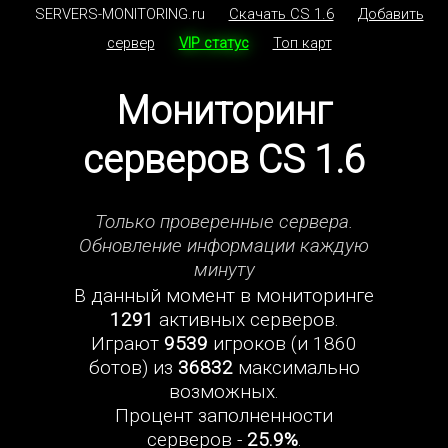
SERVERS-MONITORING.ru
Скачать CS 1.6
Добавить
сервер
VIP статус
Топ карт
Мониторинг
серверов CS 1.6
Только проверенные сервера.
Обновление информации каждую
минуту
В данный момент в мониторинге
1291
активных серверов.
Играют
9539
игроков (и 1860
ботов) из
36832
максимально
возможных.
Процент заполненности
серверов -
25.9%
.