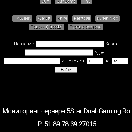
Surf
GunGame
HnS
ПАБЛИК
War3ft
Knife
Paintball
Furien Mod
Прыжки(Kreedz)
Пустые сервера
Название:
Карта:
Адрес:
Игроков от:
до:
Мониторинг сервера 5Star.Dual-Gaming.Ro
IP: 51.89.78.39:27015