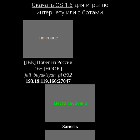
Скачать CS 1.6
для игры по
интернету или с ботами.
[JBE] Побег из России
16+ [HOOK]
jail_buyukisyan_pl
0/32
193.19.119.166:27047
Занять