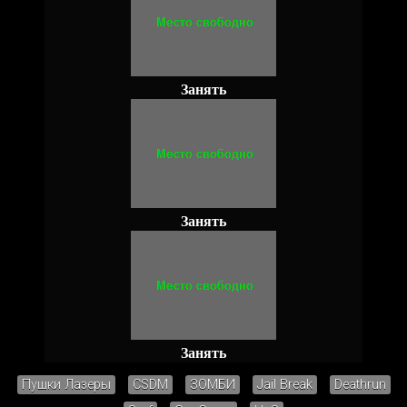
Занять
Занять
Занять
Пушки Лазеры
CSDM
ЗОМБИ
Jail Break
Deathrun