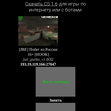
Скачать CS 1.6
для игры по
интернету или с ботами.
[JBE] Побег из России
16+ [HOOK]
jail_guetta_v1
0/32
193.19.119.166:27047
Занять