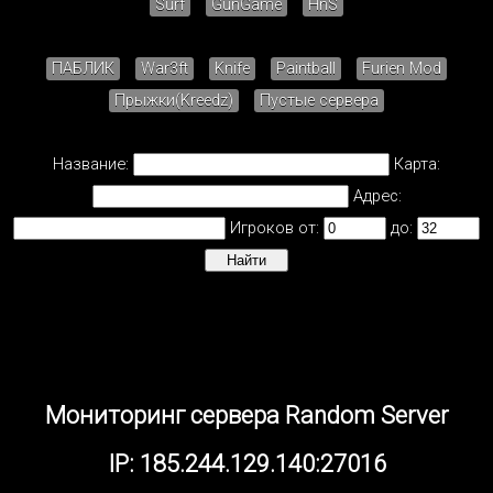
Surf
GunGame
HnS
ПАБЛИК
War3ft
Knife
Paintball
Furien Mod
Прыжки(Kreedz)
Пустые сервера
Название:
Карта:
Адрес:
Игроков от:
до:
Мониторинг сервера Random Server
IP: 185.244.129.140:27016