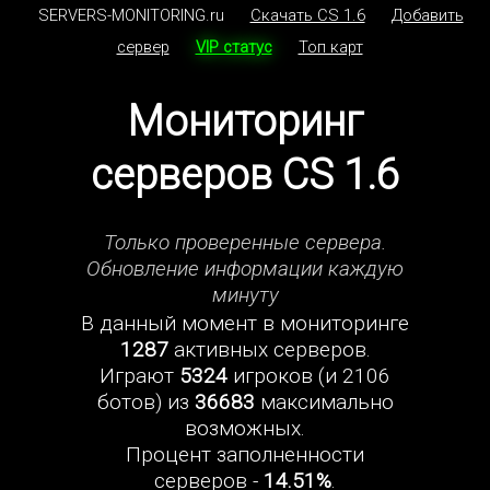
SERVERS-MONITORING.ru
Скачать CS 1.6
Добавить
сервер
VIP статус
Топ карт
Мониторинг
серверов CS 1.6
Только проверенные сервера.
Обновление информации каждую
минуту
В данный момент в мониторинге
1287
активных серверов.
Играют
5324
игроков (и 2106
ботов) из
36683
максимально
возможных.
Процент заполненности
серверов -
14.51%
.