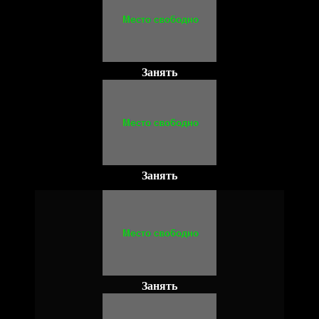
Занять
Занять
Занять