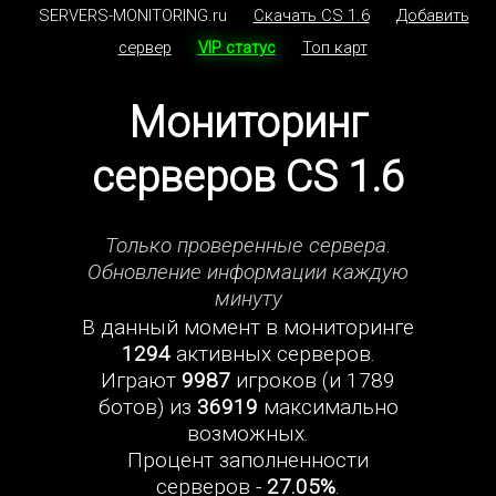
SERVERS-MONITORING.ru
Скачать CS 1.6
Добавить
сервер
VIP статус
Топ карт
Мониторинг
серверов CS 1.6
Только проверенные сервера.
Обновление информации каждую
минуту
В данный момент в мониторинге
1294
активных серверов.
Играют
9987
игроков (и 1789
ботов) из
36919
максимально
возможных.
Процент заполненности
серверов -
27.05%
.