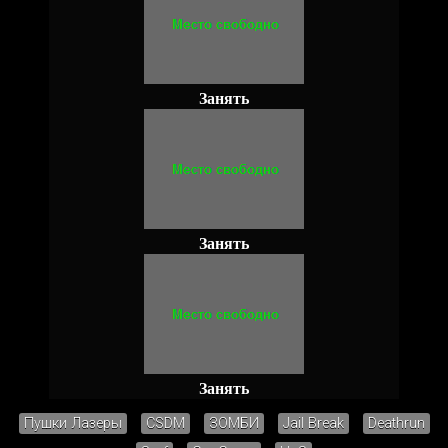
Занять
Занять
Занять
Пушки Лазеры
CSDM
ЗОМБИ
Jail Break
Deathrun