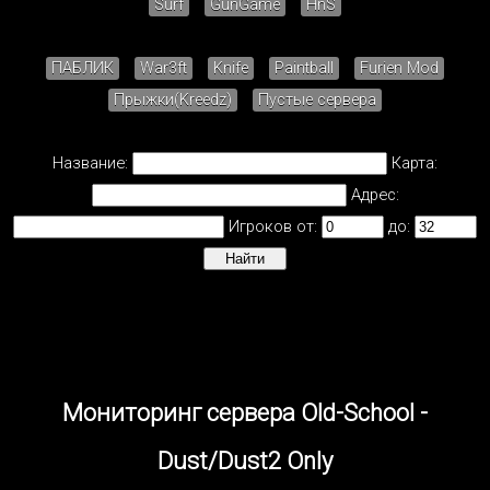
Surf
GunGame
HnS
ПАБЛИК
War3ft
Knife
Paintball
Furien Mod
Прыжки(Kreedz)
Пустые сервера
Название:
Карта:
Адрес:
Игроков от:
до:
Мониторинг сервера Old-School -
Dust/Dust2 Only