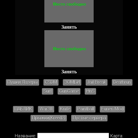
Занять
Занять
Пушки Лазеры
CSDM
ЗОМБИ
Jail Break
Deathrun
Surf
GunGame
HnS
ПАБЛИК
War3ft
Knife
Paintball
Furien Mod
Прыжки(Kreedz)
Пустые сервера
Название:
Карта: