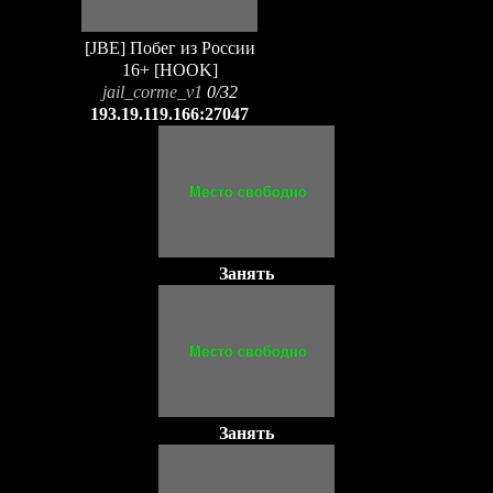
[JBE] Побег из России
16+ [HOOK]
jail_corme_v1
0/32
193.19.119.166:27047
Занять
Занять