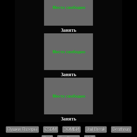
Занять
Занять
Занять
Пушки Лазеры
CSDM
ЗОМБИ
Jail Break
Deathrun