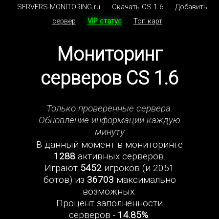
SERVERS-MONITORING.ru
Скачать CS 1.6
Добавить
сервер
VIP статус
Топ карт
Мониторинг
серверов CS 1.6
Только проверенные сервера.
Обновление информации каждую
минуту
В данный момент в мониторинге
1288
активных серверов.
Играют
5452
игроков (и 2051
ботов) из
36703
максимально
возможных.
Процент заполненности
серверов -
14.85%
.