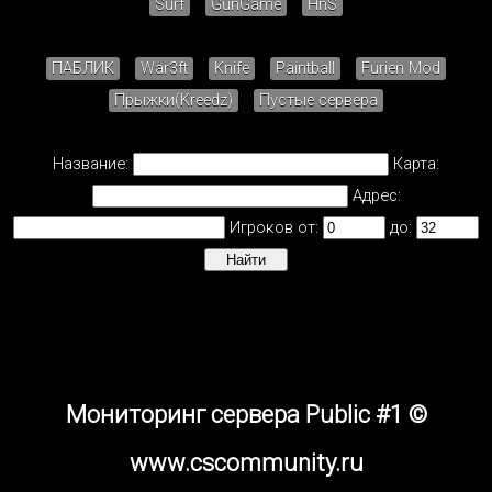
Surf
GunGame
HnS
ПАБЛИК
War3ft
Knife
Paintball
Furien Mod
Прыжки(Kreedz)
Пустые сервера
Название:
Карта:
Адрес:
Игроков от:
до:
Мониторинг сервера Public #1 ©
www.cscommunity.ru