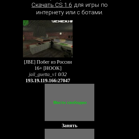
Скачать CS 1.6
для игры по
интернету или с ботами.
[JBE] Побег из России
16+ [HOOK]
jail_guetta_v1
0/32
193.19.119.166:27047
Занять