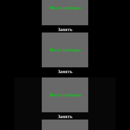
Занять
Занять
Занять