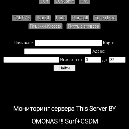
Surf
GunGame
HnS
ПАБЛИК
War3ft
Knife
Paintball
Furien Mod
Прыжки(Kreedz)
Пустые сервера
Название:
Карта:
Адрес:
Игроков от:
до:
Мониторинг сервера This Server BY
OMONAS !!! Surf+CSDM