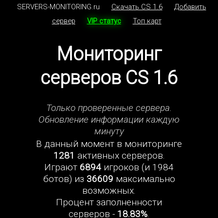
SERVERS-MONITORING.ru
Скачать CS 1.6
Добавить
сервер
VIP статус
Топ карт
Мониторинг
серверов CS 1.6
Только проверенные сервера.
Обновление информации каждую
минуту
В данный момент в мониторинге
1281
активных серверов.
Играют
6894
игроков (и 1984
ботов) из
36609
максимально
возможных.
Процент заполненности
серверов -
18.83%
.