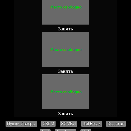
Занять
Занять
Занять
Пушки Лазеры
CSDM
ЗОМБИ
Jail Break
Deathrun