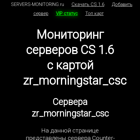
SERVERS-MONITORING.ru
Скачать CS 1.6
Добавить
сервер
VIP статус
Топ карт
Мониторинг
серверов CS 1.6
с картой
zr_morningstar_csc
Сервера
zr_morningstar_csc
На данной странице
представлены сервера Counter-