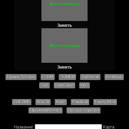
Занять
Занять
Пушки Лазеры
CSDM
ЗОМБИ
Jail Break
Deathrun
Surf
GunGame
HnS
ПАБЛИК
War3ft
Knife
Paintball
Furien Mod
Прыжки(Kreedz)
Пустые сервера
Название:
Карта: