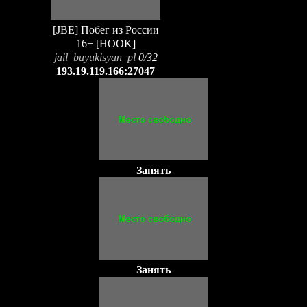
[JBE] Побег из России
16+ [HOOK]
jail_buyukisyan_pl
0/32
193.19.119.166:27047
Занять
Занять