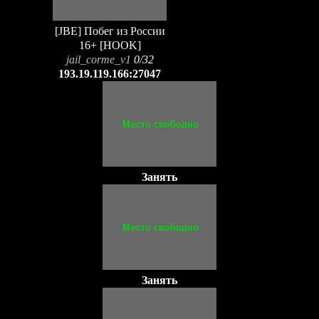
[JBE] Побег из России
16+ [HOOK]
jail_corme_v1
0/32
193.19.119.166:27047
Занять
Занять