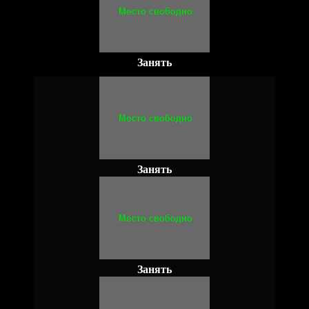
Занять
Занять
Занять