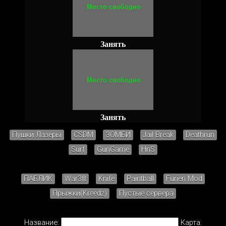
Занять
Занять
Пушки Лазеры
CSDM
ЗОМБИ
Jail Break
Deathrun
Surf
GunGame
HnS
ПАБЛИК
War3ft
Knife
Paintball
Furien Mod
Прыжки(Kreedz)
Пустые сервера
Название:
Карта: