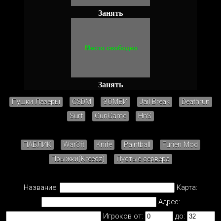
Занять
Занять
Пушки Лазеры
CSDM
ЗОМБИ
Jail Break
Deathrun
Surf
GunGame
HnS
ПАБЛИК
War3ft
Knife
Paintball
Furien Mod
Прыжки(Kreedz)
Пустые сервера
Название:
Карта:
Адрес:
Игроков от:
до: