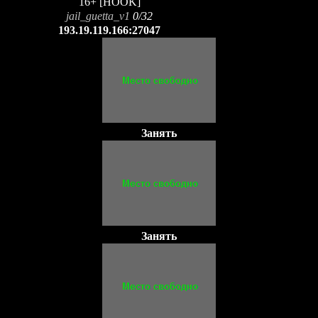
16+ [HOOK]
jail_guetta_v1
0/32
193.19.119.166:27047
Занять
Занять