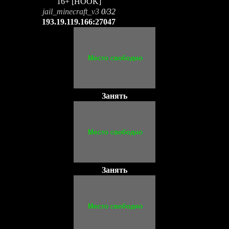
16+ [HOOK]
jail_minecraft_v3
0/32
193.19.119.166:27047
Занять
Занять