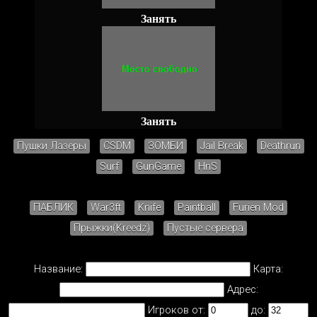
Занять
Занять
Пушки Лазеры
CSDM
ЗОМБИ
Jail Break
Deathrun
Surf
GunGame
HnS
ПАБЛИК
War3ft
Knife
Paintball
Furien Mod
Прыжки(Kreedz)
Пустые сервера
Название:
Карта:
Адрес:
Игроков от:
до: