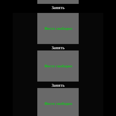
Занять
Занять
Занять