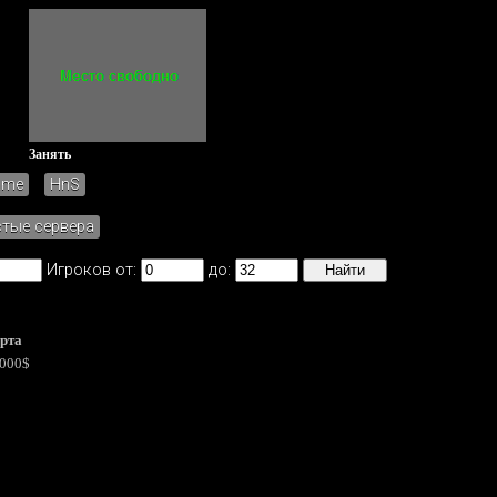
Занять
ame
HnS
стые сервера
Игроков от:
до:
рта
000$