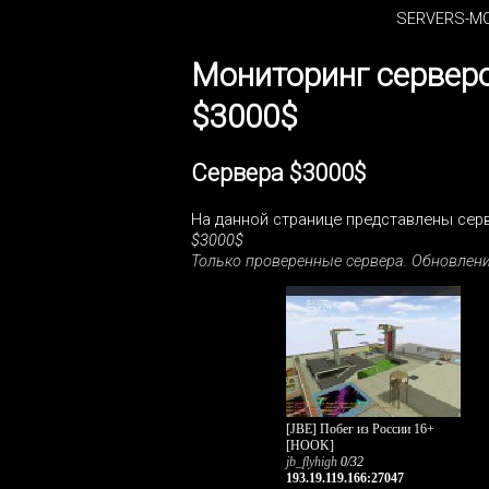
SERVERS-MO
Мониторинг серверо
$3000$
Сервера $3000$
На данной странице представлены серве
$3000$
Только проверенные сервера. Обновле
[JBE] Побег из России 16+
[HOOK]
jb_flyhigh
0/32
193.19.119.166:27047