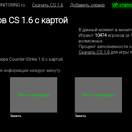
NITORING.ru
Скачать CS 1.6
Добавить сервер
VIP стату
в CS 1.6 с картой
В данный момент в мони
Играют
10474
игроков (и 
возможных.
Процент заполненности с
Скачать CS 1.6
для игры п
ра Counter-Strike 1.6 с картой
ние информации каждую минуту
Занять
Занять