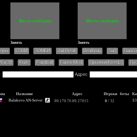
Занять
Занять
зеры
CSDM
ЗОМБИ
Jail Break
Deathrun
Surf
GunG
War3ft
Knife
Paintball
Furien Mod
Прыжки(Kreedz)
Пу
:
Адрес:
ана
Название
Адрес
Игроки боты
Ка
Balakovo AN-Server
$3
89.179.70.89:27015
0
/ 32