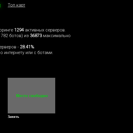
с
Топ карт
торинге
1294
активных серверов.
1782 ботов) из
36873
максимально
ерверов -
28.41%
.
о интернету или с ботами.
Занять