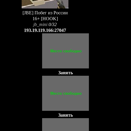
[JBE] Побег из России
16+ [HOOK]
jb_mini
0/32
193.19.119.166:27047
Занять
Занять