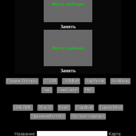
Занять
Занять
Пушки Лазеры
CSDM
ЗОМБИ
Jail Break
Deathrun
Surf
GunGame
HnS
ПАБЛИК
War3ft
Knife
Paintball
Furien Mod
Прыжки(Kreedz)
Пустые сервера
Название:
Карта: