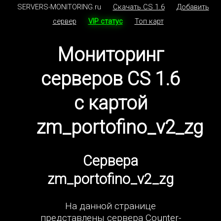
SERVERS-MONITORING.ru
Скачать CS 1.6
Добавить
сервер
VIP статус
Топ карт
Мониторинг
серверов CS 1.6
с картой
zm_portofino_v2_zg
Сервера
zm_portofino_v2_zg
На данной странице
представлены сервера Counter-