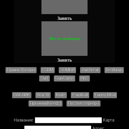
Занять
Занять
Пушки Лазеры
CSDM
ЗОМБИ
Jail Break
Deathrun
Surf
GunGame
HnS
ПАБЛИК
War3ft
Knife
Paintball
Furien Mod
Прыжки(Kreedz)
Пустые сервера
Название:
Карта:
Адрес: