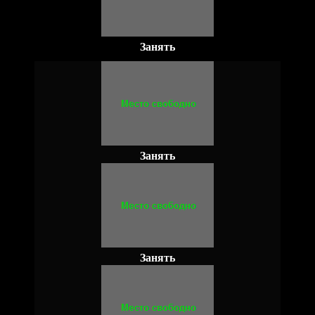
Занять
Занять
Занять