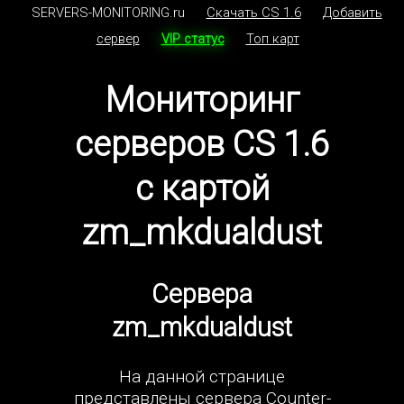
SERVERS-MONITORING.ru
Скачать CS 1.6
Добавить
сервер
VIP статус
Топ карт
Мониторинг
серверов CS 1.6
с картой
zm_mkdualdust
Сервера
zm_mkdualdust
На данной странице
представлены сервера Counter-