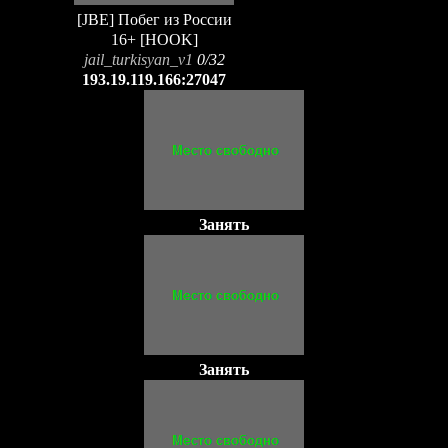
[JBE] Побег из России
16+ [HOOK]
jail_turkisyan_v1
0/32
193.19.119.166:27047
Занять
Занять