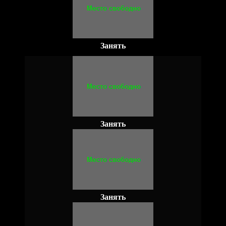
Занять
Занять
Занять