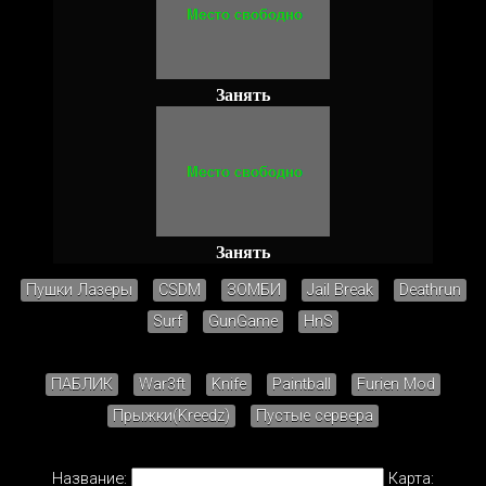
Занять
Занять
Пушки Лазеры
CSDM
ЗОМБИ
Jail Break
Deathrun
Surf
GunGame
HnS
ПАБЛИК
War3ft
Knife
Paintball
Furien Mod
Прыжки(Kreedz)
Пустые сервера
Название:
Карта: