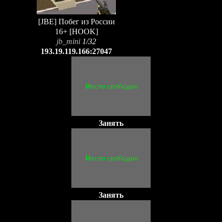
[JBE] Побег из России
16+ [HOOK]
jb_mini
1/32
193.19.119.166:27047
Занять
Занять