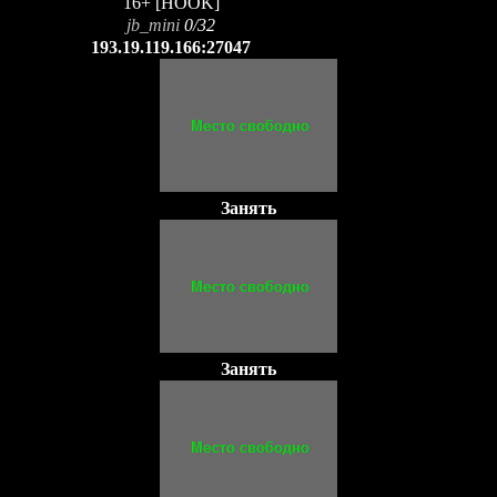
16+ [HOOK]
jb_mini
0/32
193.19.119.166:27047
Занять
Занять