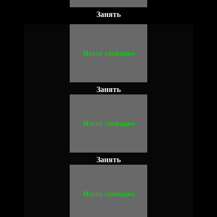
Занять
Занять
Занять