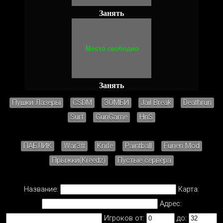
Занять
Занять
Пушки Лазеры
CSDM
ЗОМБИ
Jail Break
Deathrun
Surf
GunGame
HnS
ПАБЛИК
War3ft
Knife
Paintball
Furien Mod
Прыжки(Kreedz)
Пустые сервера
Название:
Карта:
Адрес:
Игроков от:
до: