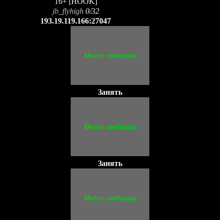
16+ [HOOK]
jb_flyhigh
0/32
193.19.119.166:27047
Занять
Занять