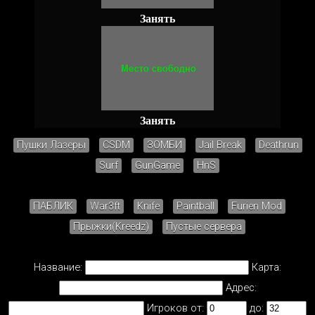
Занять
Занять
Пушки Лазеры
CSDM
ЗОМБИ
Jail Break
Deathrun
Surf
GunGame
HnS
ПАБЛИК
War3ft
Knife
Paintball
Furien Mod
Прыжки(Kreedz)
Пустые сервера
Название:
Карта:
Адрес:
Игроков от:
до: