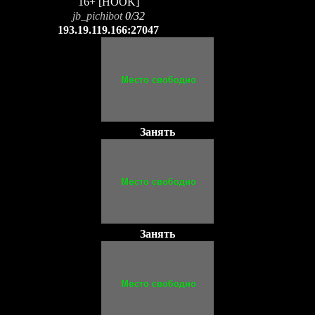
16+ [HOOK]
jb_pichibot
0/32
193.19.119.166:27047
Занять
Занять