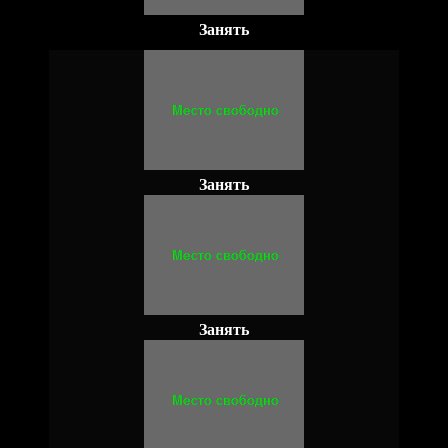
Занять
Занять
Занять