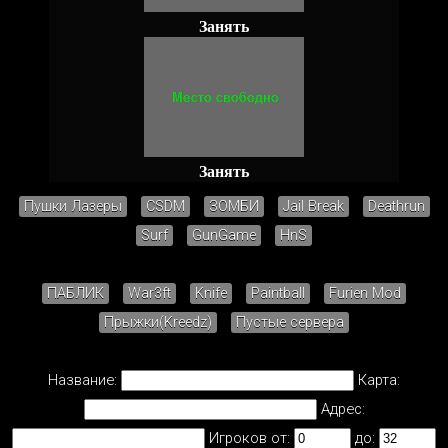
Занять
Занять
Пушки Лазеры
CSDM
ЗОМБИ
Jail Break
Deathrun
Surf
GunGame
HnS
ПАБЛИК
War3ft
Knife
Paintball
Furien Mod
Прыжки(Kreedz)
Пустые сервера
Название:
Карта:
Адрес:
Игроков от:
до: