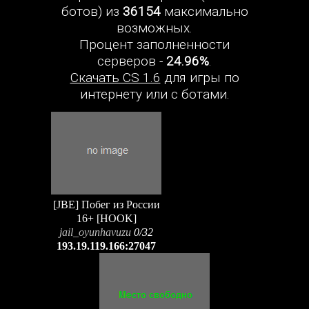
ботов) из
36154
максимально
возможных.
Процент заполненности
серверов -
24.96%
.
Скачать CS 1.6
для игры по
интернету или с ботами.
[JBE] Побег из России
16+ [HOOK]
jail_oyunhavuzu
0/32
193.19.119.166:27047