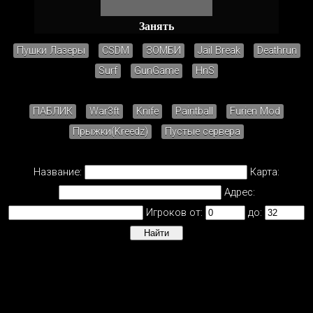
Занять
Пушки Лазеры
CSDM
ЗОМБИ
Jail Break
Deathrun
Surf
GunGame
HnS
ПАБЛИК
War3ft
Knife
Paintball
Furien Mod
Прыжки(Kreedz)
Пустые сервера
Название:
Карта:
Адрес:
Игроков от:
до: