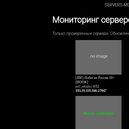
SERVERS-MO
Мониторинг серверо
Только проверенные сервера. Обновле
[JBE] Побег из России 16+
[HOOK]
jail_atkafasi
0/32
193.19.119.166:27047