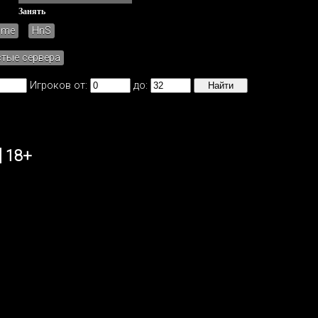
Занять
ame
HnS
стые сервера
Игроков от:
до:
 18+