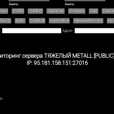
Занять
Занять
зеры
CSDM
ЗОМБИ
Jail Break
Deathrun
Surf
GunG
War3ft
Knife
Paintball
Furien Mod
Прыжки(Kreedz)
Пу
:
Адрес:
иторинг сервера ТЯЖЕЛЫЙ METALL [PUBLIC]
IP: 95.181.158.151:27016
8+