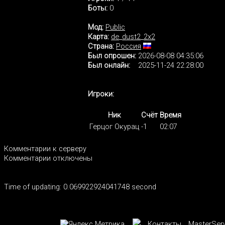
Боты:
0
Мод:
Public
Карта:
de_dust2_2x2
Страна:
Россия
Был опрошен:
2026-08-08 04:35:06
Был онлайн:
2025-11-24 22:28:00
Игроки:
Ник
Счёт
Время
Герцог Окурац
-1
02:07
Комментарии к серверу
Комментарии отключены
Time of updating: 0.069922924041748 second
Контакты
MasterSer