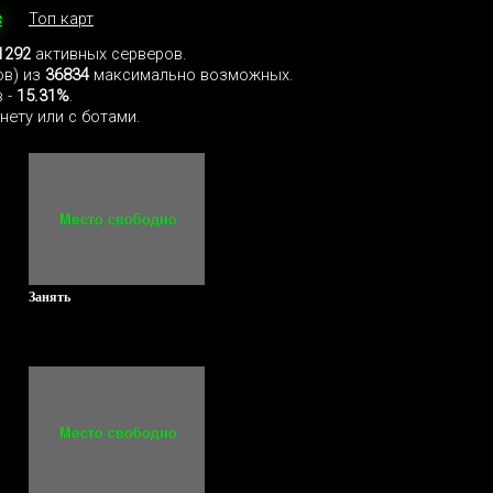
с
Топ карт
1292
активных серверов.
ов) из
36834
максимально возможных.
 -
15.31%
.
нету или с ботами.
Занять