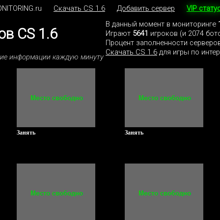
NITORING.ru
Скачать CS 1.6
Добавить сервер
VIP стату
В данный момент в мониторинге
в CS 1.6
Играют
5641
игроков (и 2074 бот
Процент заполненности серверов
Скачать CS 1.6
для игры по интер
ние информации каждую минуту
Занять
Занять