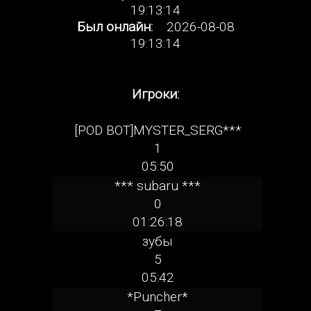
19:13:14
Был онлайн:
2026-08-08
19:13:14
Игроки:
[POD BOT]MYSTER_SERG***
1
05:50
*** subaru ***
0
01:26:18
зубы
5
05:42
*Puncher*