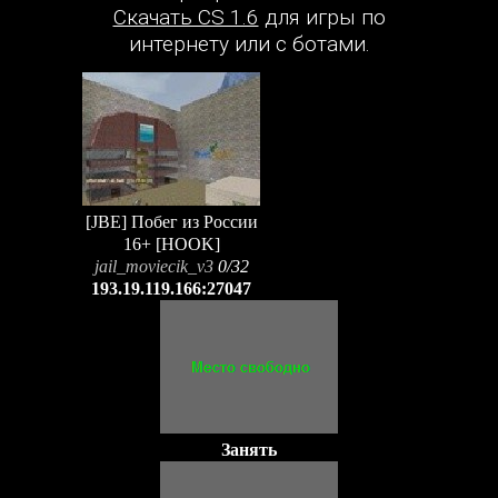
Скачать CS 1.6
для игры по
интернету или с ботами.
[JBE] Побег из России
16+ [HOOK]
jail_moviecik_v3
0/32
193.19.119.166:27047
Занять