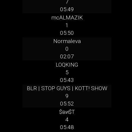
7
05:49
mcALMAZIK
1
05:50
Normaleva
0
02:07
LOQKING
5
05:43
BLR | STOP GUYS | KOTT! SHOW
9
05:52
$ви$T
4
05:48