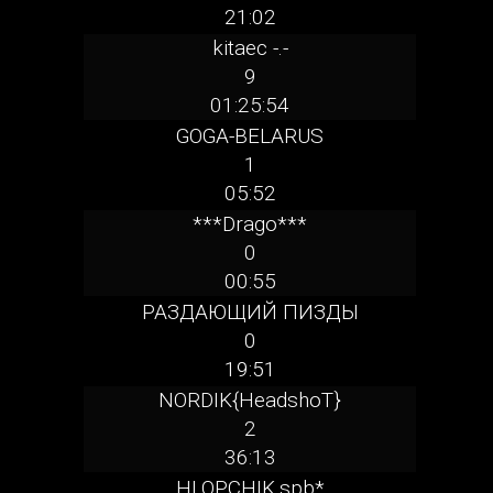
21:02
kitaec -.-
9
01:25:54
GOGA-BELARUS
1
05:52
***Drago***
0
00:55
РАЗДАЮЩИЙ ПИЗДЫ
0
19:51
NORDIK{HeadshoT}
2
36:13
HLOPCHIK.spb*