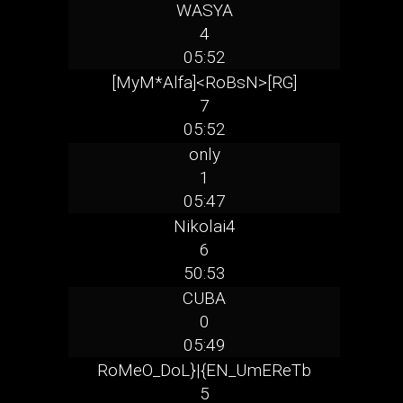
WASYA
4
05:52
[MyM*Alfa]<RoBsN>[RG]
7
05:52
only
1
05:47
Nikolai4
6
50:53
CUBA
0
05:49
RoMeO_DoL}|{EN_UmEReTb
5