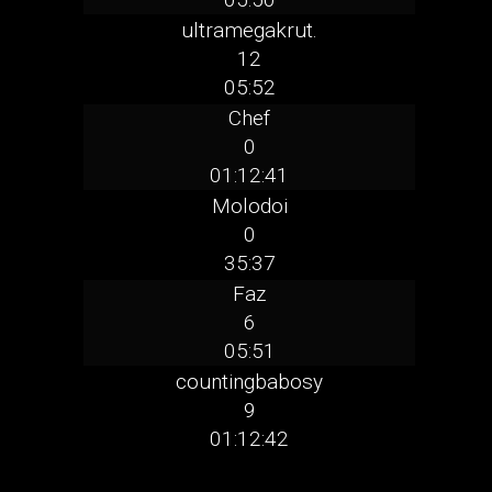
ultramegakrut.
12
05:52
Chef
0
01:12:41
Molodoi
0
35:37
Faz
6
05:51
countingbabosy
9
01:12:42