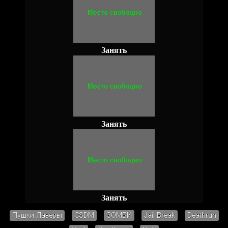
Занять
Занять
Занять
Пушки Лазеры
CSDM
ЗОМБИ
Jail Break
Deathrun