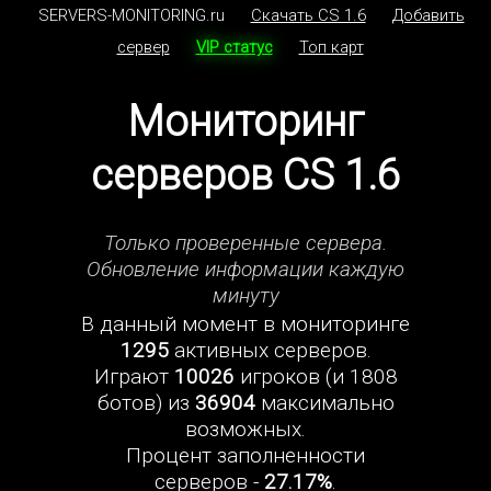
SERVERS-MONITORING.ru
Скачать CS 1.6
Добавить
сервер
VIP статус
Топ карт
Мониторинг
серверов CS 1.6
Только проверенные сервера.
Обновление информации каждую
минуту
В данный момент в мониторинге
1295
активных серверов.
Играют
10026
игроков (и 1808
ботов) из
36904
максимально
возможных.
Процент заполненности
серверов -
27.17%
.