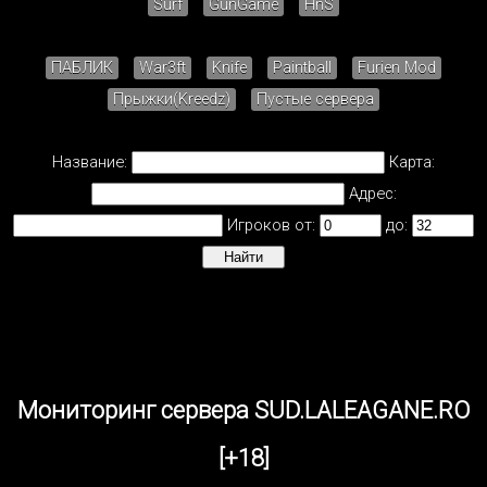
Surf
GunGame
HnS
ПАБЛИК
War3ft
Knife
Paintball
Furien Mod
Прыжки(Kreedz)
Пустые сервера
Название:
Карта:
Адрес:
Игроков от:
до:
Мониторинг сервера SUD.LALEAGANE.RO
[+18]