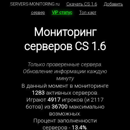
SERVERS-MONITORING.ru
Скачать CS 1.6
Добавить
сервер
VIP статус
Топ карт
Мониторинг
серверов CS 1.6
Только проверенные сервера.
Обновление информации каждую
минуту
В данный момент в мониторинге
1283
активных серверов.
Играют
4917
игроков (и 2117
ботов) из
36700
максимально
возможных.
Процент заполненности
серверов -
13.4%
.