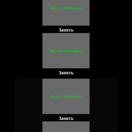
Занять
Занять
Занять