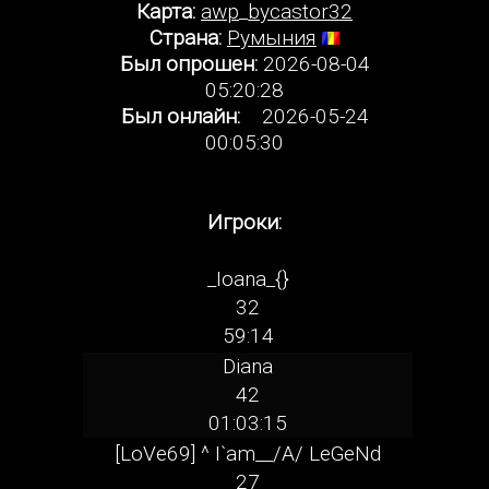
Карта:
awp_bycastor32
Страна:
Румыния
Был опрошен:
2026-08-04
05:20:28
Был онлайн:
2026-05-24
00:05:30
Игроки:
_Ioana_{}
32
59:14
Diana
42
01:03:15
[LoVe69] ^ I`am__/A/ LeGeNd
27