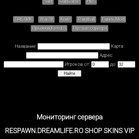
Surf
GunGame
HnS
ПАБЛИК
War3ft
Knife
Paintball
Furien Mod
Прыжки(Kreedz)
Пустые сервера
Название:
Карта:
Адрес:
Игроков от:
до:
Мониторинг сервера
RESPAWN.DREAMLIFE.RO SHOP SKINS VIP