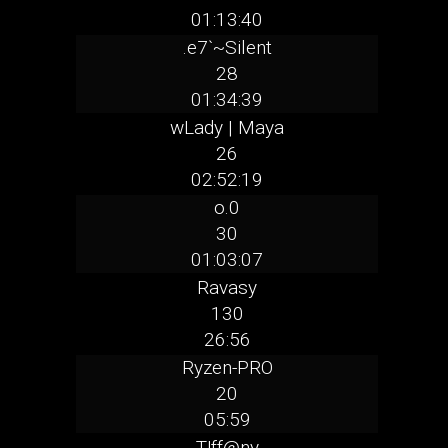
01:13:40
.e7`~Silent
28
01:34:39
wLady | Maya
26
02:52:19
o.0
30
01:03:07
Ravasy
130
26:56
Ryzen-PRO
20
05:59
T!ff@ny