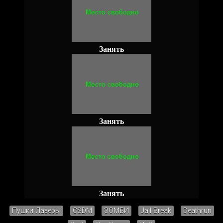
Занять
Занять
Занять
Пушки Лазеры
CSDM
ЗОМБИ
Jail Break
Deathrun