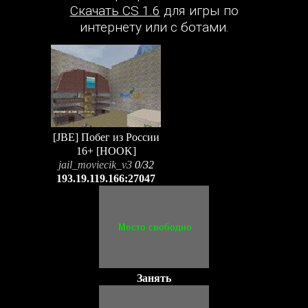
Скачать CS 1.6
для игры по
интернету или с ботами.
[JBE] Побег из России
16+ [HOOK]
jail_moviecik_v3
0/32
193.19.119.166:27047
Занять