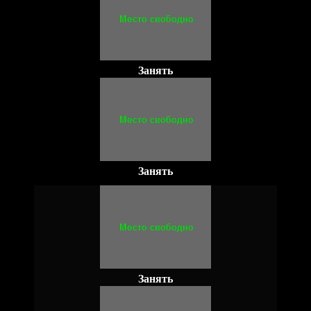
Занять
Занять
Занять