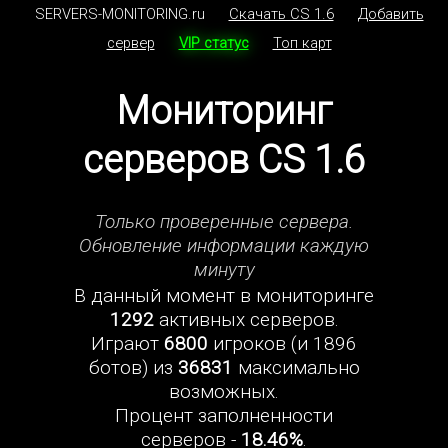
SERVERS-MONITORING.ru
Скачать CS 1.6
Добавить
сервер
VIP статус
Топ карт
Мониторинг
серверов CS 1.6
Только проверенные сервера.
Обновление информации каждую
минуту
В данный момент в мониторинге
1292
активных серверов.
Играют
6800
игроков (и 1896
ботов) из
36831
максимально
возможных.
Процент заполненности
серверов -
18.46%
.