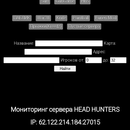
Surf
GunGame
HnS
ПАБЛИК
War3ft
Knife
Paintball
Furien Mod
Прыжки(Kreedz)
Пустые сервера
Название:
Карта:
Адрес:
Игроков от:
до:
Мониторинг сервера HEAD HUNTERS
IP: 62.122.214.184:27015