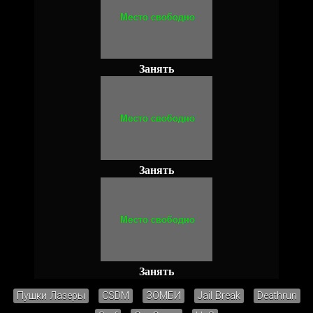
Занять
Занять
Занять
Пушки Лазеры
CSDM
ЗОМБИ
Jail Break
Deathrun