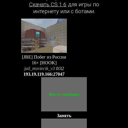
Скачать CS 1.6
для игры по
интернету или с ботами.
[JBE] Побег из России
16+ [HOOK]
jail_moviecik_v3
0/32
193.19.119.166:27047
Занять