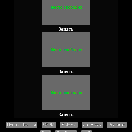
Занять
Занять
Занять
Пушки Лазеры
CSDM
ЗОМБИ
Jail Break
Deathrun