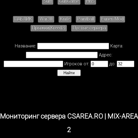
Surf
GunGame
HnS
ПАБЛИК
War3ft
Knife
Paintball
Furien Mod
Прыжки(Kreedz)
Пустые сервера
Название:
Карта:
Адрес:
Игроков от:
до:
Мониторинг сервера CSAREA.RO | MIX-AREA
2