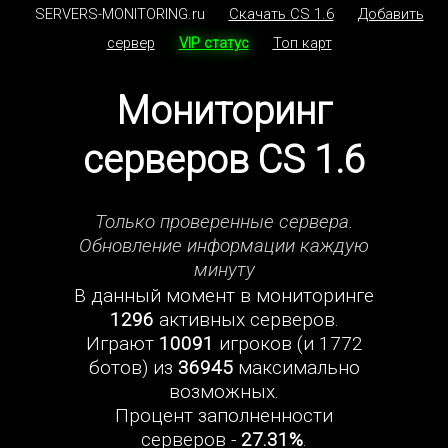
SERVERS-MONITORING.ru
Скачать CS 1.6
Добавить
сервер
VIP статус
Топ карт
Мониторинг
серверов CS 1.6
Только проверенные сервера.
Обновление информации каждую
минуту
В данный момент в мониторинге
1296
активных серверов.
Играют
10091
игроков (и 1772
ботов) из
36945
максимально
возможных.
Процент заполненности
серверов -
27.31%
.