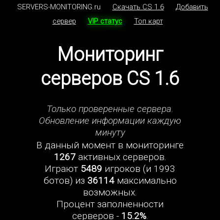
SERVERS-MONITORING.ru
Скачать CS 1.6
Добавить
сервер
VIP статус
Топ карт
Мониторинг
серверов CS 1.6
Только проверенные сервера.
Обновление информации каждую
минуту
В данный момент в мониторинге
1267
активных серверов.
Играют
5489
игроков (и 1993
ботов) из
36114
максимально
возможных.
Процент заполненности
серверов -
15.2%
.