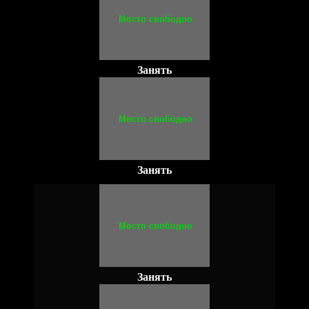
Занять
Занять
Занять