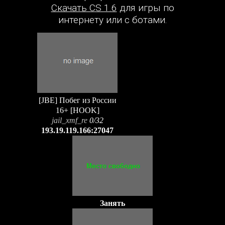
Скачать CS 1.6
для игры по
интернету или с ботами.
[JBE] Побег из России
16+ [HOOK]
jail_xmf_re
0/32
193.19.119.166:27047
Занять