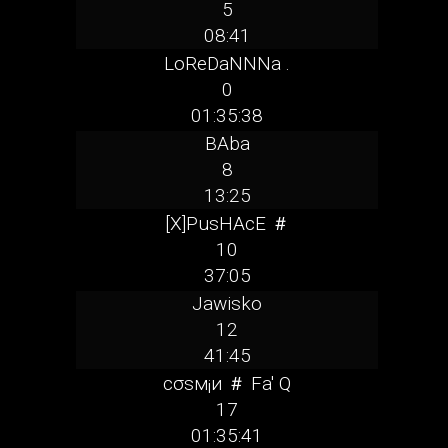
5
08:41
LoReDaNNNa .
0
01:35:38
BAba
8
13:25
[X]PusHAcE ＃
10
37:05
Jawisko
12
41:45
сσsм¡и ＃ Fa' Q
17
01:35:41