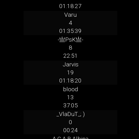
01:18:27
Varu
4
01:35:39
-亗PsK亗-
8
22:51
Jarvis
19
01:18:20
blood
13
37:05
_VlaDuT_; )
0
00:24
A.C.A.B.Albina