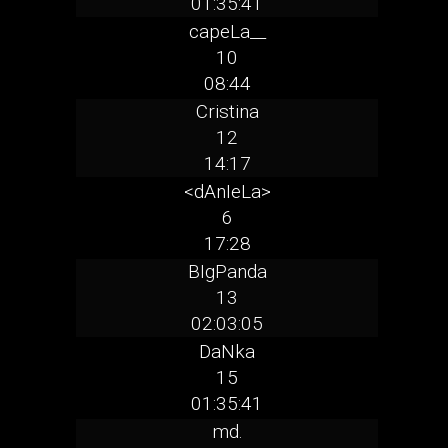
01:35:41
capeLa__
10
08:44
Cristina
12
14:17
<dAnIeLa>
6
17:28
BIgPanda
13
02:03:05
DaNka
15
01:35:41
md.