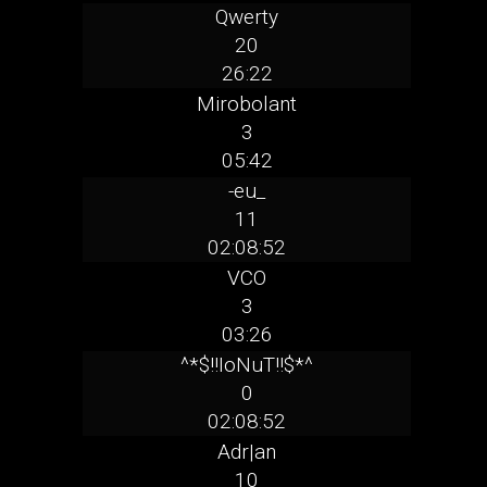
Qwerty
20
26:22
Mirobolant
3
05:42
-eu_
11
02:08:52
VCO
3
03:26
^*$!!IoNuT!!$*^
0
02:08:52
Adr|an
10