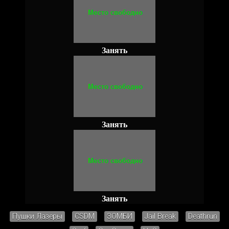
Занять
Занять
Занять
Пушки Лазеры
CSDM
ЗОМБИ
Jail Break
Deathrun