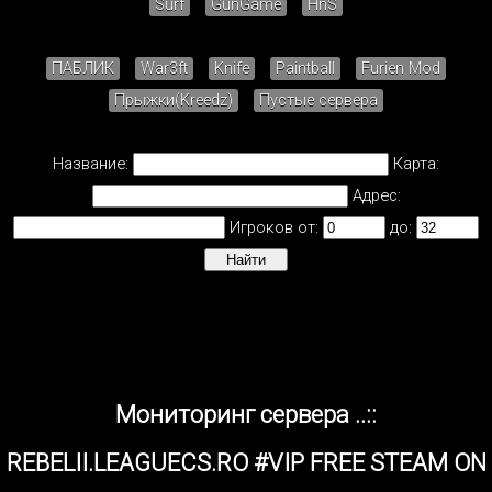
Surf
GunGame
HnS
ПАБЛИК
War3ft
Knife
Paintball
Furien Mod
Прыжки(Kreedz)
Пустые сервера
Название:
Карта:
Адрес:
Игроков от:
до:
Мониторинг сервера ..::
REBELII.LEAGUECS.RO #VIP FREE STEAM ON