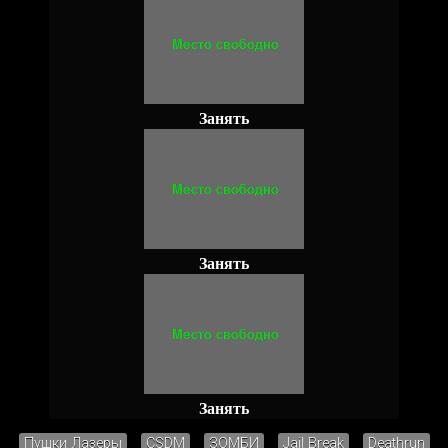
Занять
Занять
Занять
Пушки Лазеры
CSDM
ЗОМБИ
Jail Break
Deathrun