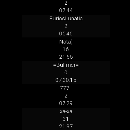
2
07:44
FuriosLunatic
2
05:46
Nata)
16
21:55
-=Bullmer=-
0
07:30:15
777 .
2
07:29
xa-xa
31
21:37