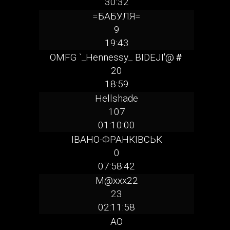
30:32
=БАБУЛЯ=
9
19:43
OMFG `_Hennessy_ BIDEJI'@＃
20
18:59
Hellshade
107
01:10:00
ІВАНО-ФРАНКІВСЬК
0
07:58:42
M@xxx22
23
02:11:58
AO