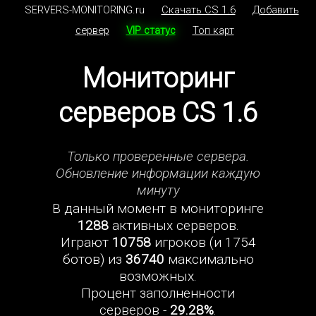
SERVERS-MONITORING.ru
Скачать CS 1.6
Добавить
сервер
VIP статус
Топ карт
Мониторинг
серверов CS 1.6
Только проверенные сервера.
Обновление информации каждую
минуту
В данный момент в мониторинге
1288
активных серверов.
Играют
10758
игроков (и 1754
ботов) из
36740
максимально
возможных.
Процент заполненности
серверов -
29.28%
.