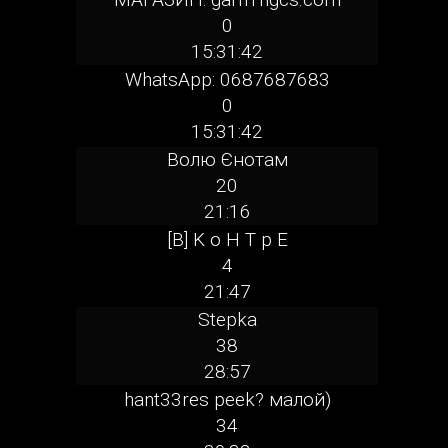
0
15:31:42
WhatsApp: 0687687683
0
15:31:42
Волю Єнотам
20
21:16
[B] K o H T p E
4
21:47
Stepka
38
28:57
hant33res peek? малой)
34