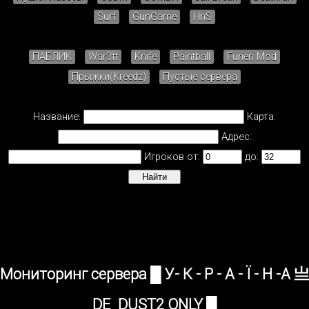
Surf
GunGame
HnS
ПАБЛИК
War3ft
Knife
Paintball
Furien Mod
Прыжки(Kreedz)
Пустые сервера
Название:
Карта:
Адрес:
Игроков от:
до:
Мониторинг сервера █ У- К - Р - А - Ї - Н -А 亗
DE_DUST2 ONLY █