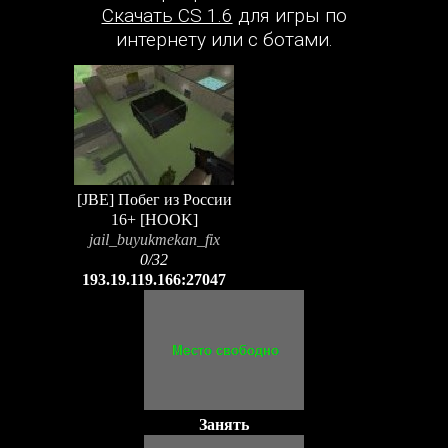
Скачать CS 1.6
для игры по
интернету или с ботами.
[JBE] Побег из России
16+ [HOOK]
jail_buyukmekan_fix
0/32
193.19.119.166:27047
Занять