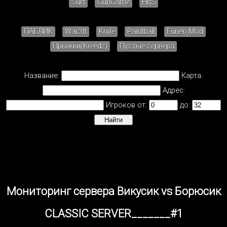
Surf
GunGame
HnS
ПАБЛИК
War3ft
Knife
Paintball
Furien Mod
Прыжки(Kreedz)
Пустые сервера
Название:
Карта:
Адрес:
Игроков от:
до:
Мониторинг сервера Викусик vs Борюсик
CLASSIC SERVER_______#1