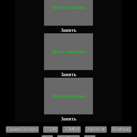
Занять
Занять
Занять
Пушки Лазеры
CSDM
ЗОМБИ
Jail Break
Deathrun