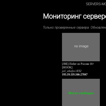
SERVERS-MO
Мониторинг серверо
Только проверенные сервера. Обновле
[JBE] Побег из России 16+
[HOOK]
jail_atkafasi
0/32
193.19.119.166:27047