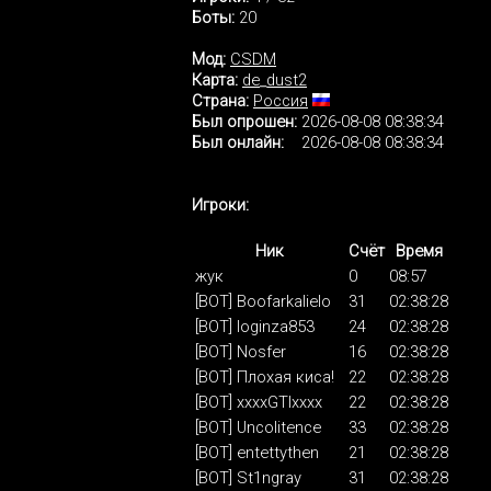
Боты:
20
Мод:
CSDM
Карта:
de_dust2
Страна:
Россия
Был опрошен:
2026-08-08 08:38:34
Был онлайн:
2026-08-08 08:38:34
Игроки:
Ник
Счёт
Время
жук
0
08:57
[BOT] Boofarkalielo
31
02:38:28
[BOT] loginza853
24
02:38:28
[BOT] Nosfer
16
02:38:28
[BOT] Плохая киса!
22
02:38:28
[BOT] xxxxGTIxxxx
22
02:38:28
[BOT] Uncolitence
33
02:38:28
[BOT] entettythen
21
02:38:28
[BOT] St1ngray
31
02:38:28