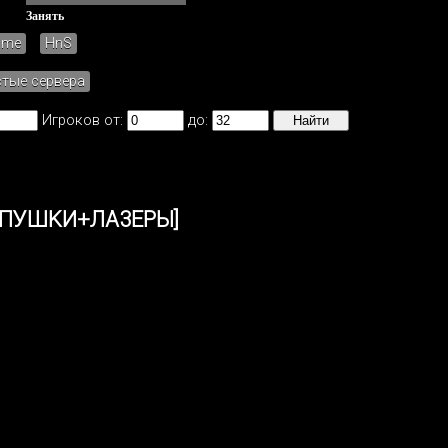
Занять
ame
HnS
стые сервера
Игроков от:
до:
L+ПУШKИ+ЛA3EPЫ]