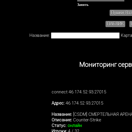
Занять
Пушки Ла
ПАБЛИК
Название:
Карта
Мониторинг сер
connect 46.174.52.93:27015
Адрес:
46.174.52.93:27015
Название:
[CSDM] CMEPTEЛЬHAЯ APEHA
Описание:
Counter-Strike
Статус:
онлайн
Игроки:
4 / 32