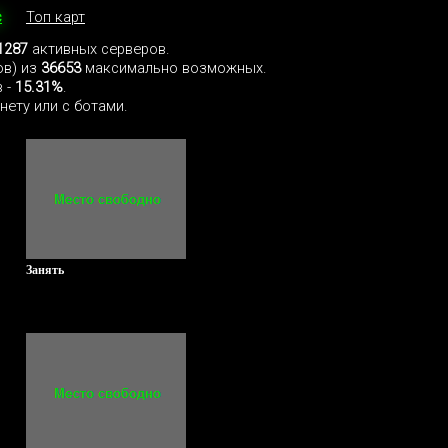
с
Топ карт
1287
активных серверов.
ов) из
36653
максимально возможных.
 -
15.31%
.
нету или с ботами.
Занять