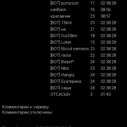
[BOT] purtizzun
17
02:38:28
vanBarin
76
08:56
красавчик
25
08:57
[BOT] T-Bird
25
02:38:28
[BOT] на
21
02:38:28
[BOT] fox33km
18
02:38:28
[BOT] Loker
15
02:38:28
[BOT] Blood nemesis
25
02:38:28
[BOT] rasta
22
02:38:28
[BOT] Beast*
24
02:38:28
[BOT] Nbd
23
02:38:28
[BOT] Hangry
24
02:38:28
[BOT] Екатерина
24
02:38:28
[BOT] саша
24
02:38:28
ОТСАСЫН
3
01:43
Комментарии к серверу
Комментарии отключены