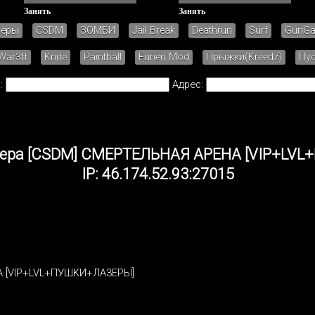
Занять
Занять
зеры
CSDM
ЗОМБИ
Jail Break
Deathrun
Surf
GunG
War3ft
Knife
Paintball
Furien Mod
Прыжки(Kreedz)
Пу
:
Адрес:
вера [CSDM] CMEPTEЛЬHAЯ APEHA [VIP+LV
IP: 46.174.52.93:27015
 [VIP+LVL+ПУШKИ+ЛA3EPЫ]