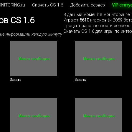
NITORING.ru
Скачать CS 1.6
Добавить сервер
VIP стату
В данный момент в мониторинге
в CS 1.6
Играют
5610
игроков (и 2059 бот
Процент заполненности серверов
Скачать CS 1.6
для игры по интер
ние информации каждую минуту
Занять
Занять