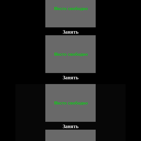
Занять
Занять
Занять