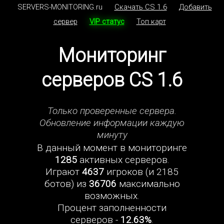
SERVERS-MONITORING.ru
Скачать CS 1.6
Добавить
сервер
VIP статус
Топ карт
Мониторинг
серверов CS 1.6
Только проверенные сервера.
Обновление информации каждую
минуту
В данный момент в мониторинге
1285
активных серверов.
Играют
4637
игроков (и 2185
ботов) из
36706
максимально
возможных.
Процент заполненности
серверов -
12.63%
.