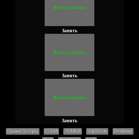
Занять
Занять
Занять
Пушки Лазеры
CSDM
ЗОМБИ
Jail Break
Deathrun