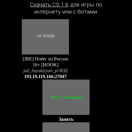
Скачать CS 1.6
для игры по
интернету или с ботами.
[JBE] Побег из России
16+ [HOOK]
jail_buyukisyan_pl
0/32
193.19.119.166:27047
Занять