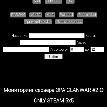
Surf
GunGame
HnS
ПАБЛИК
War3ft
Knife
Paintball
Furien Mod
Прыжки(Kreedz)
Пустые сервера
Название:
Карта:
Адрес:
Игроков от:
до:
Мониторинг сервера ЭРА CLANWAR #2 ©
ONLY STEAM 5x5