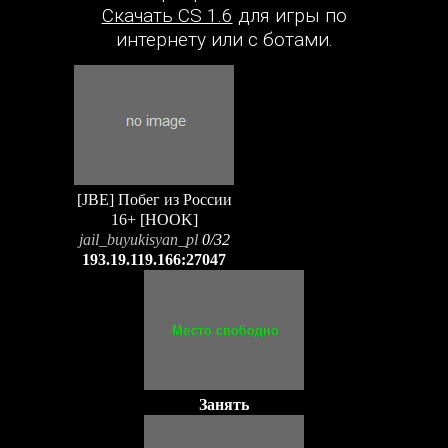
Скачать CS 1.6
для игры по
интернету или с ботами.
[JBE] Побег из России
16+ [HOOK]
jail_buyukisyan_pl
0/32
193.19.119.166:27047
Занять