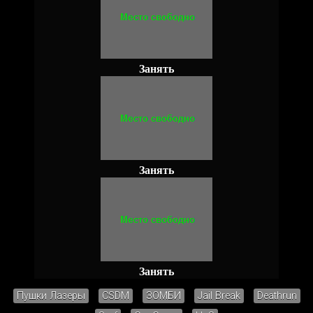
Занять
Занять
Занять
Пушки Лазеры
CSDM
ЗОМБИ
Jail Break
Deathrun