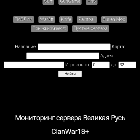
Surf
GunGame
HnS
ПАБЛИК
War3ft
Knife
Paintball
Furien Mod
Прыжки(Kreedz)
Пустые сервера
Название:
Карта:
Адрес:
Игроков от:
до:
Мониторинг сервера Великая Русь
ClanWar18+