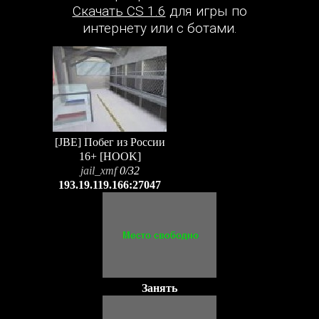
Скачать CS 1.6
для игры по
интернету или с ботами.
[JBE] Побег из России
16+ [HOOK]
jail_xmf
0/32
193.19.119.166:27047
Занять