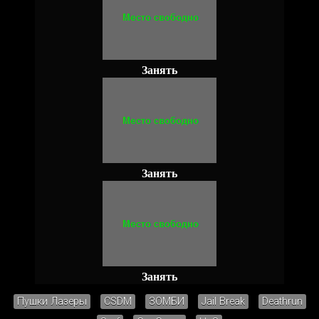
Занять
Занять
Занять
Пушки Лазеры
CSDM
ЗОМБИ
Jail Break
Deathrun