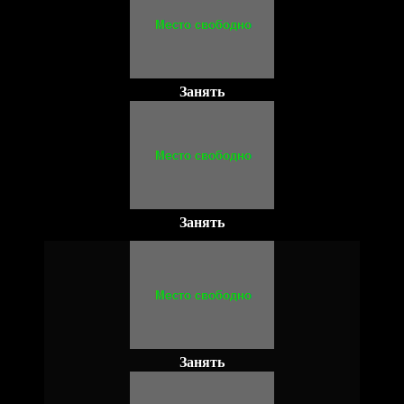
Занять
Занять
Занять