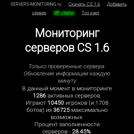
SERVERS-MONITORING.ru
Скачать CS 1.6
Добавить
сервер
VIP статус
Топ карт
Мониторинг
серверов CS 1.6
Только проверенные сервера.
Обновление информации каждую
минуту
В данный момент в мониторинге
1286
активных серверов.
Играют
10450
игроков (и 1708
ботов) из
36725
максимально
возможных.
Процент заполненности
серверов -
28.45%
.