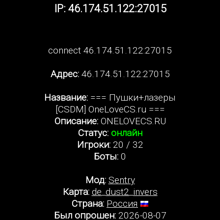
IP: 46.174.51.122:27015
connect 46.174.51.122:27015
Адрес:
46.174.51.122:27015
Название:
=== Пушки+лазеры
[CSDM] OneLoveCS.ru ===
Описание:
ONELOVECS.RU
Статус:
онлайн
Игроки:
20 / 32
Боты:
0
Мод:
Sentry
Карта:
de_dust2_invers
Страна:
Россия
Был опрошен:
2026-08-07