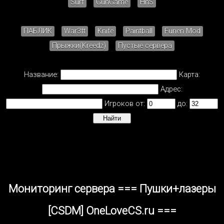
Surf
GunGame
HnS
ПАБЛИК
War3ft
Knife
Paintball
Furien Mod
Прыжки(Kreedz)
Пустые сервера
Название:
Карта:
Адрес:
Игроков от:
до:
Мониторинг сервера === Пушки+лазеры
[CSDM] OneLoveCS.ru ===