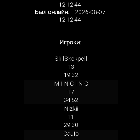
12:12:44
Был онлайн:
2026-08-07
12:12:44
Игроки:
SlillSkekpell
13
19:32
M I N C I N G
17
34:52
Nizkii
11
29:30
CaJIo