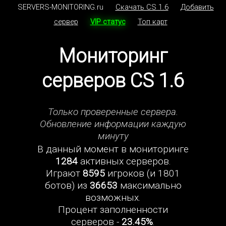
SERVERS-MONITORING.ru
Скачать CS 1.6
Добавить
сервер
VIP статус
Топ карт
Мониторинг
серверов CS 1.6
Только проверенные сервера.
Обновление информации каждую
минуту
В данный момент в мониторинге
1284
активных серверов.
Играют
8595
игроков (и 1801
ботов) из
36653
максимально
возможных.
Процент заполненности
серверов -
23.45%
.