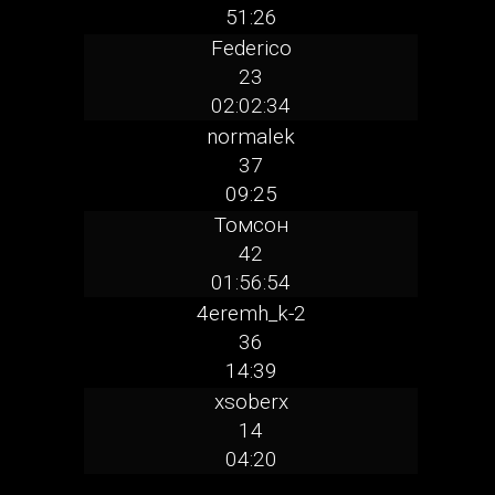
51:26
Federico
23
02:02:34
normalek
37
09:25
Томсон
42
01:56:54
4eremh_k-2
36
14:39
xsoberx
14
04:20