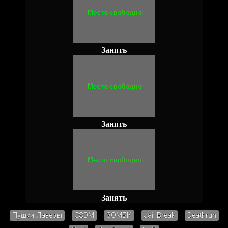
Занять
Занять
Занять
Пушки Лазеры
CSDM
ЗОМБИ
Jail Break
Deathrun