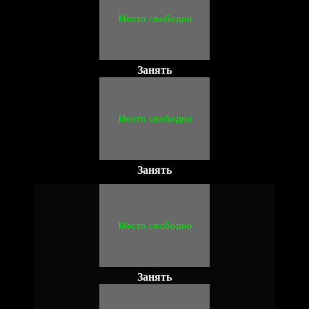
Занять
Занять
Занять