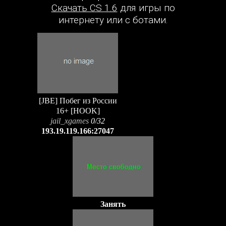
Скачать CS 1.6
для игры по
интернету или с ботами.
[JBE] Побег из России
16+ [HOOK]
jail_xgames
0/32
193.19.119.166:27047
Занять