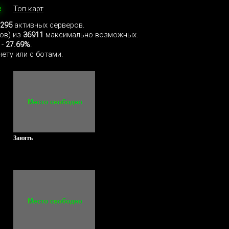
с
Топ карт
295
активных серверов.
тов) из
36911
максимально возможных.
 -
27.69%
.
ету или с ботами.
Занять