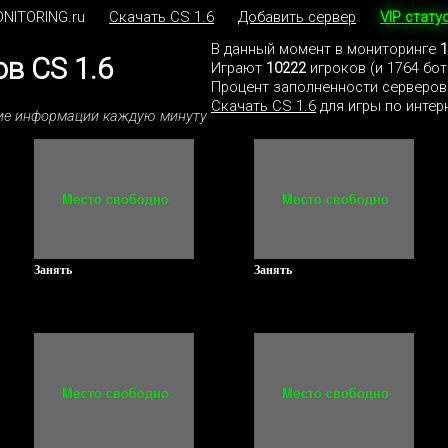
NITORING.ru
Скачать CS 1.6
Добавить сервер
VIP стату
В данный момент в мониторинге
1
в CS 1.6
Играют
10222
игроков (и 1764 бо
Процент заполненности серверов
Скачать CS 1.6
для игры по интерн
ние информации каждую минуту
Занять
Занять