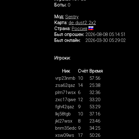
Боты:
0
Мод:
Sentry
Карта:
de_dust2_2x2
Страна:
Россия
Был опрошен:
2026-08-08 05:14:51
Был онлайн:
2026-03-30 05:29:02
Игроки:
Ник
Счёт
Время
vrp23nmb
10
57:56
zsa62qaz
14
25:38
plm71wsx
6
32:36
zxc17qwe
12
33:20
fgh42qaz
9
53:29
lkj58tgb
10
37:16
jkl27wsx
8
23:46
bnm35edc
9
34:25
xsw09ws
17
50:26