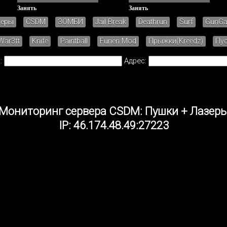
Занять
Занять
зеры
CSDM
ЗОМБИ
Jail Break
Deathrun
Surf
GunG
War3ft
Knife
Paintball
Furien Mod
Прыжки(Kreedz)
Пу
:
Адрес:
Мониторинг сервера CSDM: Пушки + Лазер
IP: 46.174.48.49:27223