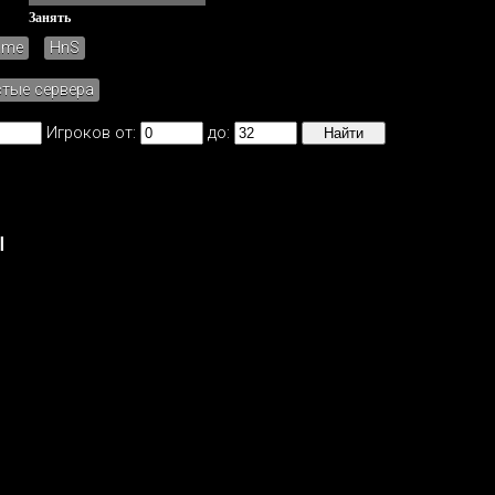
Занять
ame
HnS
стые сервера
Игроков от:
до:
ы