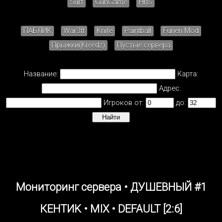
Surf
GunGame
HnS
ПАБЛИК
War3ft
Knife
Paintball
Furien Mod
Прыжки(Kreedz)
Пустые сервера
Название:
Карта:
Адрес:
Игроков от:
до:
Мониторинг сервера • ДУШЕВНЫЙ #1
КЕНТИK • MIX • DEFAULT [2:6]