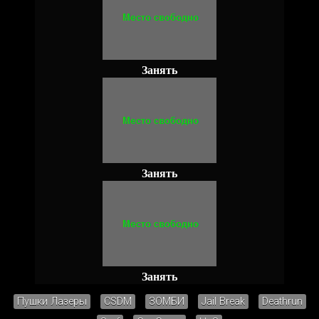
Занять
Занять
Занять
Пушки Лазеры
CSDM
ЗОМБИ
Jail Break
Deathrun