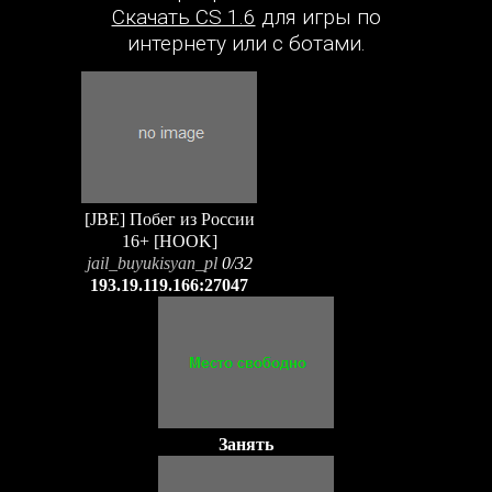
Скачать CS 1.6
для игры по
интернету или с ботами.
[JBE] Побег из России
16+ [HOOK]
jail_buyukisyan_pl
0/32
193.19.119.166:27047
Занять