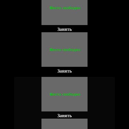
Занять
Занять
Занять