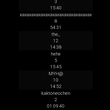
3
15:40
xaxaxaxaxaxaxaxaxaxaxaxaxaxaxax
8
54:31
the_
12
14:38
hehe
5
15:45
MYH@
10
14:52
kaktoneochen
2
01:09:40