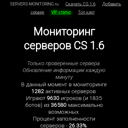
SERVERS-MONITORING.ru
Скачать CS 1.6
Добавить
сервер
VIP статус
Топ карт
Мониторинг
серверов CS 1.6
Только проверенные сервера.
Обновление информации каждую
минуту
В данный момент в мониторинге
1282
активных серверов.
Играют
9630
игроков (и 1835
ботов) из
36580
максимально
возможных.
Процент заполненности
серверов -
26.33%
.