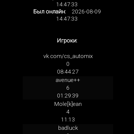
14:47:33
Был онлайн:
2026-08-09
14:47:33
Игроки:
vk.com/cs_automix
0
08:44:27
avenue++
6
01:29:39
Mole[k]ean
4
11:13
badluck