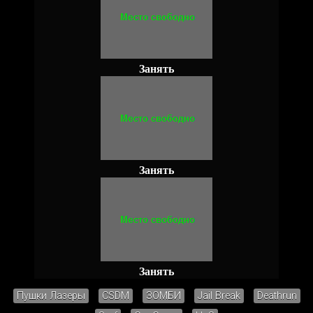
Занять
Занять
Занять
Пушки Лазеры
CSDM
ЗОМБИ
Jail Break
Deathrun