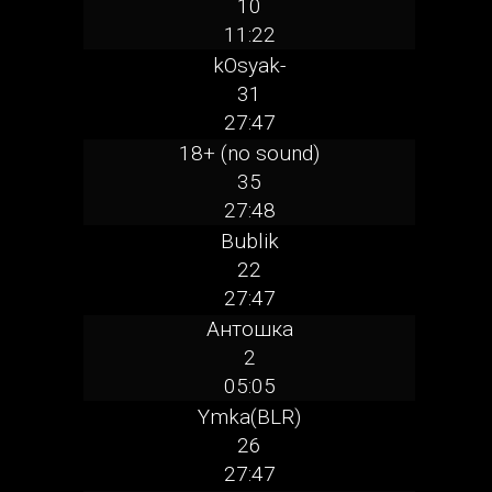
10
11:22
kOsyak-
31
27:47
18+ (no sound)
35
27:48
Bublik
22
27:47
Антошка
2
05:05
Ymka(BLR)
26
27:47