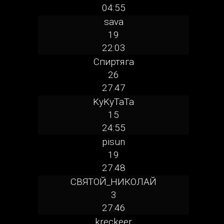
04:55
sava
19
22:03
Спиртяга
26
27:47
KyKyTaTa
15
24:55
pisun
19
27:48
СВЯТОЙ_НИКОЛАЙ
3
27:46
kreckeer