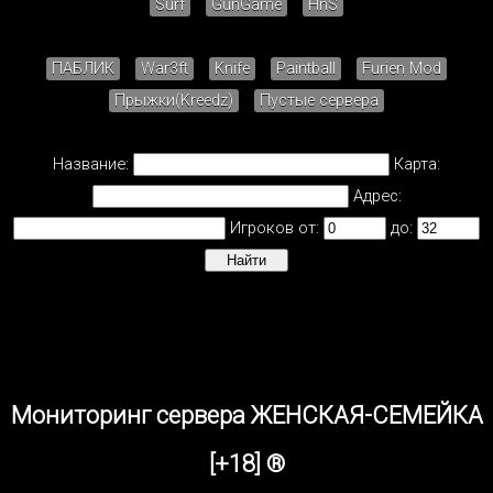
Surf
GunGame
HnS
ПАБЛИК
War3ft
Knife
Paintball
Furien Mod
Прыжки(Kreedz)
Пустые сервера
Название:
Карта:
Адрес:
Игроков от:
до:
Мониторинг сервера ЖЕНСКАЯ-СЕМЕЙКА
[+18] ®