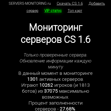
SERVERS-MONITORING.ru
Скачать CS 1.6
Добавить
сервер
VIP статус
Топ карт
Мониторинг
серверов CS 1.6
Только проверенные сервера.
Обновление информации каждую
минуту
В данный момент в мониторинге
1301
активных серверов.
Играют
10262
игроков (и 1813
ботов) из
37075
максимально
возможных.
Процент заполненности
серверов -
27.68%
.