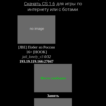
Скачать CS 1.6
для игры по
интернету или с ботами.
[JBE] Побег из России
16+ [HOOK]
jail_lonely_v3
0/32
193.19.119.166:27047
Занять