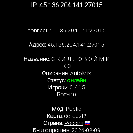
IP: 45.136.204.141:27015
connect 45.136.204.141:27015
Адрес:
45.136.204.141:27015
Название:
С К И Л Л О В О Й М И
К С
Описание:
AutoMix
Статус:
онлайн
Игроки:
0 / 15
Боты:
0
Мод:
Public
Карта:
de_dust2
Страна:
Россия
Был опрошен:
2026-08-09