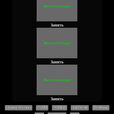
Занять
Занять
Занять
Пушки Лазеры
CSDM
ЗОМБИ
Jail Break
Deathrun