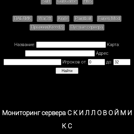
Surf
GunGame
HnS
ПАБЛИК
War3ft
Knife
Paintball
Furien Mod
Прыжки(Kreedz)
Пустые сервера
Название:
Карта:
Адрес:
Игроков от:
до:
Мониторинг сервера С К И Л Л О В О Й М И
К С