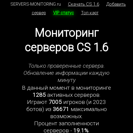
SERVERS-MONITORING.ru
Скачать CS 1.6
Добавить
сервер
VIP статус
Топ карт
Мониторинг
серверов CS 1.6
Только проверенные сервера.
Обновление информации каждую
минуту
В данный момент в мониторинге
1285
активных серверов.
Играют
7005
игроков (и 2023
ботов) из
36671
максимально
возможных.
Процент заполненности
серверов -
19.1%
.