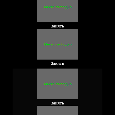
Занять
Занять
Занять