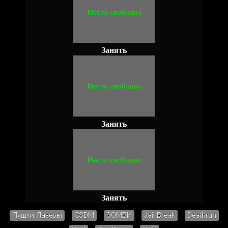
Занять
Занять
Занять
Пушки Лазеры
CSDM
ЗОМБИ
Jail Break
Deathrun