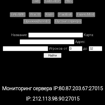
Surf
GunGame
HnS
ПАБЛИК
War3ft
Knife
Paintball
Furien Mod
Прыжки(Kreedz)
Пустые сервера
Название:
Карта:
Адрес:
Игроков от:
до:
Мониторинг сервера IP:80.87.203.67:27015
IP: 212.113.98.90:27015