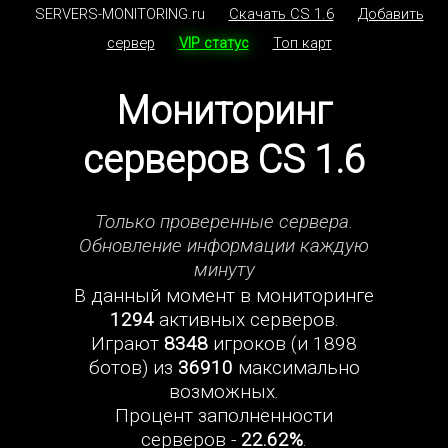
SERVERS-MONITORING.ru
Скачать CS 1.6
Добавить
сервер
VIP статус
Топ карт
Мониторинг
серверов CS 1.6
Только проверенные сервера.
Обновление информации каждую
минуту
В данный момент в мониторинге
1294
активных серверов.
Играют
8348
игроков (и 1898
ботов) из
36910
максимально
возможных.
Процент заполненности
серверов -
22.62%
.