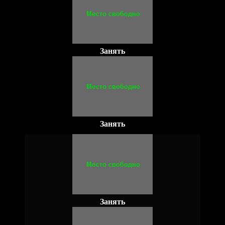
Занять
Занять
Занять