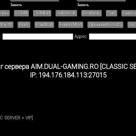
Занять
Занять
зеры
CSDM
ЗОМБИ
Jail Break
Deathrun
Surf
GunG
War3ft
Knife
Paintball
Furien Mod
Прыжки(Kreedz)
Пу
:
Адрес:
 сервера AIM.DUAL-GAMING.RO [CLASSIC SE
IP: 194.176.184.113:27015
C SERVER + VIP]