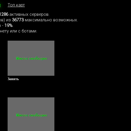
с
Топ карт
1286
активных серверов.
ов) из
36773
максимально возможных.
 -
19%
.
нету или с ботами.
Занять