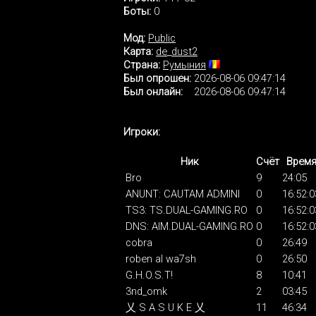
Боты:
0
Мод:
Public
Карта:
de_dust2
Страна:
Румыния
Был опрошен:
2026-08-06 09:47:14
Был онлайн:
2026-08-06 09:47:14
Игроки:
Ник
Счёт
Врем
Bro
9
24:05
ANUNT: CAUTAM ADMINI
0
16:52:0
TS3: TS.DUAL-GAMING.RO
0
16:52:0
DNS: AIM.DUAL-GAMING.RO
0
16:52:0
cobra
0
26:49
roben al wa7sh
0
26:50
G.H.O.S.T!
8
10:41
3nd_omk
2
03:45
乂 S A S U K E 乂
11
46:34