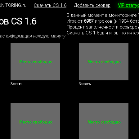
NITORING.ru
Скачать CS 1.6
Добавить сервер
VIP стату
В данный момент в мониторинге
в CS 1.6
Играют
6987
игроков (и 1904 бот
Процент заполненности серверов
Скачать CS 1.6
для игры по интер
ние информации каждую минуту
Занять
Занять