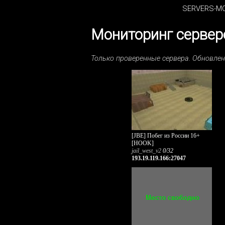
SERVERS-MO
Мониторинг серверо
Только проверенные сервера. Обновле
[JBE] Побег из России 16+
[HOOK]
jail_west_v2
0/32
193.19.119.166:27047