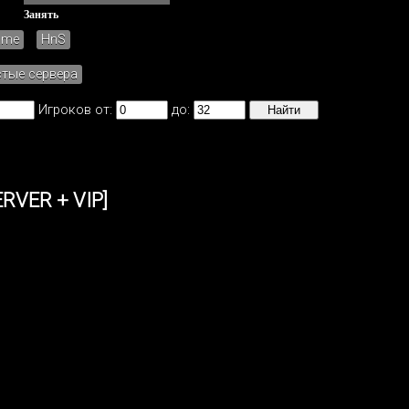
Занять
ame
HnS
стые сервера
Игроков от:
до:
RVER + VIP]