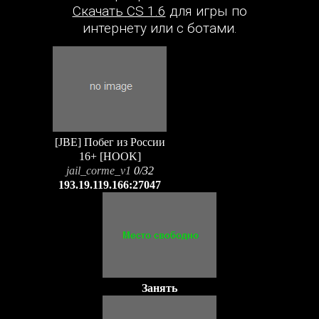
Скачать CS 1.6
для игры по
интернету или с ботами.
[JBE] Побег из России
16+ [HOOK]
jail_corme_v1
0/32
193.19.119.166:27047
Занять