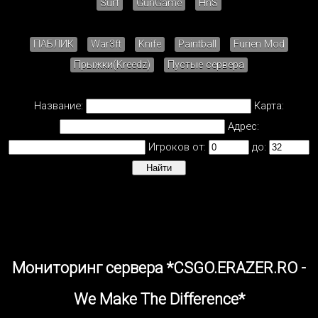
Surf
GunGame
HnS
ПАБЛИК
War3ft
Knife
Paintball
Furien Mod
Прыжки(Kreedz)
Пустые сервера
Название:
Карта:
Адрес:
Игроков от:
до:
Мониторинг сервера *CSGO.ERAZER.RO -
We Make The Difference*