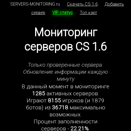
SERVERS-MONITORING.ru
Скачать CS 1.6
Добавить
сервер
VIP статус
Топ карт
Мониторинг
серверов CS 1.6
Только проверенные сервера.
Обновление информации каждую
минуту
В данный момент в мониторинге
1285
активных серверов.
Играют
8155
игроков (и 1879
ботов) из
36718
максимально
возможных.
Процент заполненности
серверов -
22.21%
.