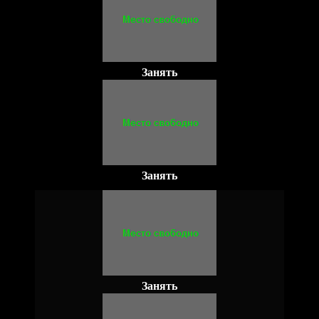
Занять
Занять
Занять