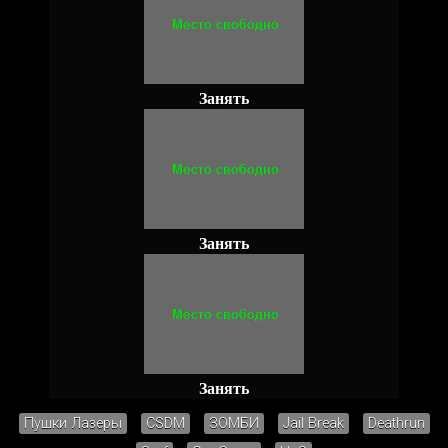
Занять
Занять
Занять
Пушки Лазеры
CSDM
ЗОМБИ
Jail Break
Deathrun