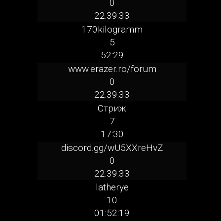
0
22:39:33
170kilogramm
5
52:29
www.erazer.ro/forum
0
22:39:33
Стриж
7
17:30
discord.gg/wU5XXreHvZ
0
22:39:33
latherye
10
01:52:19