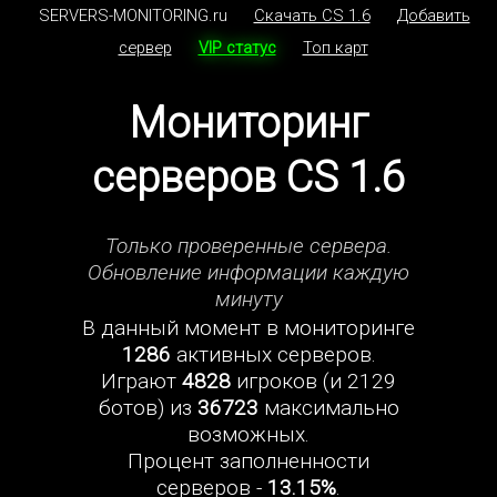
SERVERS-MONITORING.ru
Скачать CS 1.6
Добавить
сервер
VIP статус
Топ карт
Мониторинг
серверов CS 1.6
Только проверенные сервера.
Обновление информации каждую
минуту
В данный момент в мониторинге
1286
активных серверов.
Играют
4828
игроков (и 2129
ботов) из
36723
максимально
возможных.
Процент заполненности
серверов -
13.15%
.