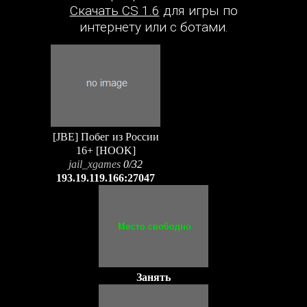
Скачать CS 1.6
для игры по
интернету или с ботами.
[JBE] Побег из России
16+ [HOOK]
jail_xgames
0/32
193.19.119.166:27047
Занять