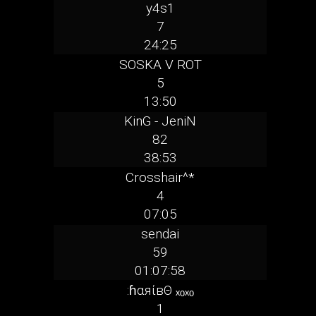
y4s1
7
24:25
SOSKA V ROT
5
13:50
KinG - JeniN
82
38:53
Crosshair^*
4
07:05
sendai
59
01:07:58
:ɦαяίвΘ ₓₒₓₒ
1