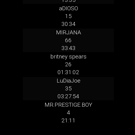
aDIOSO
15
30:34
MIRJANA
66
33:43
britney spears
26
01:31:02
LuDiaJoe
35
03:27:54
MR.PRESTIGE.BOY
4
21:11