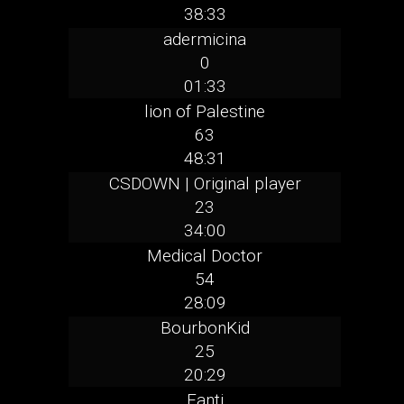
38:33
adermicina
0
01:33
lion of Palestine
63
48:31
CSDOWN | Original player
23
34:00
Medical Doctor
54
28:09
BourbonKid
25
20:29
Fanti