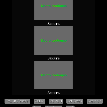
Занять
Занять
Занять
Пушки Лазеры
CSDM
ЗОМБИ
Jail Break
Deathrun