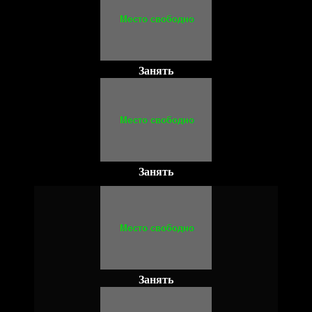
Занять
Занять
Занять