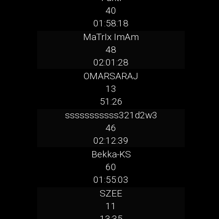
40
01:58:18
MaTrIx ImAm
48
02:01:28
OMARSARAJ
13
51:26
sssssssssss321d2w3
46
02:12:39
Bekka-KS
60
01:55:03
SZEE
11
13:35