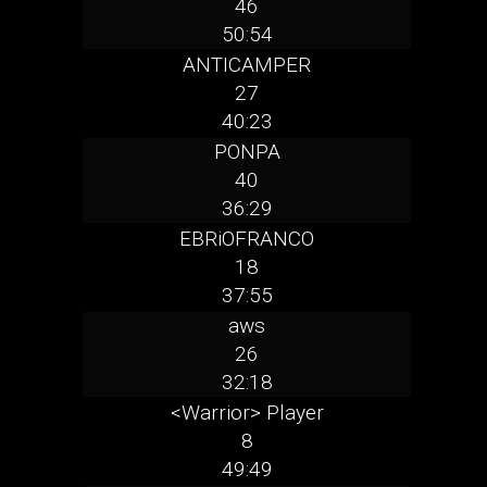
46
50:54
ANTICAMPER
27
40:23
PONPA
40
36:29
EBRiOFRANCO
18
37:55
aws
26
32:18
<Warrior> Player
8
49:49