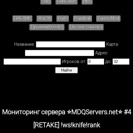
Surf
GunGame
HnS
ПАБЛИК
War3ft
Knife
Paintball
Furien Mod
Прыжки(Kreedz)
Пустые сервера
Название:
Карта:
Адрес:
Игроков от:
до:
Мониторинг сервера ⭐MDQServers.net⭐ #4
[RETAKE] !ws!knife!rank